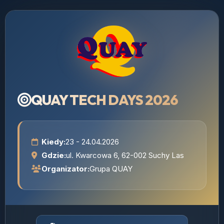
QUAY TECH DAYS 2026
Kiedy:
23 - 24.04.2026
Gdzie:
ul. Kwarcowa 6, 62-002 Suchy Las
Organizator:
Grupa QUAY