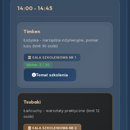
14:00 - 14:45
Timken
Łożyska - narzędzia inżynieryjne, pomiar
luzu (limit 30 osób)
SALA SZKOLENIOWA NR 1
Wolne: 2 / 30
Temat szkolenia
Tsubaki
Łańcuchy - warsztaty praktyczne (limit 12
osób)
SALA SZKOLENIOWA NR 2