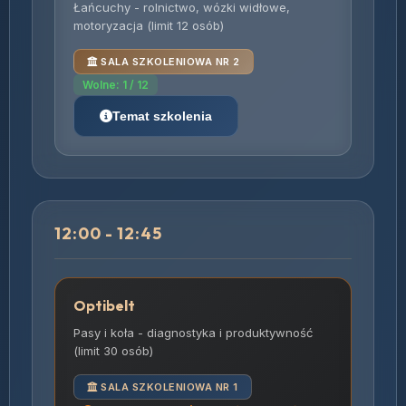
Łańcuchy - rolnictwo, wózki widłowe,
motoryzacja (limit 12 osób)
SALA SZKOLENIOWA NR 2
Wolne: 1 / 12
Temat szkolenia
12:00 - 12:45
Optibelt
Pasy i koła - diagnostyka i produktywność
(limit 30 osób)
SALA SZKOLENIOWA NR 1