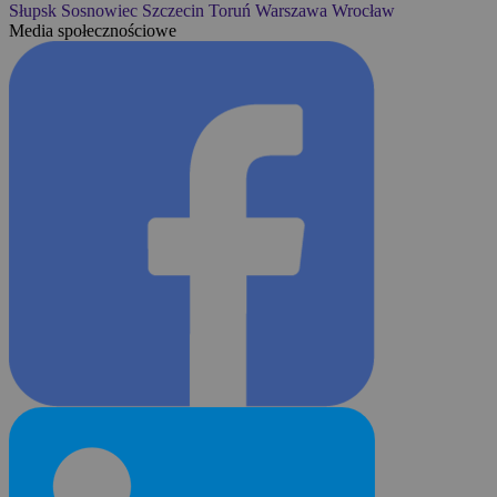
Słupsk
Sosnowiec
Szczecin
Toruń
Warszawa
Wrocław
Media społecznościowe