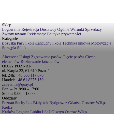
Sklep
Logowanie
Rejestracja
Dostawcy
Ogólne Warunki Sprzedaży
Zwroty towaru
Reklamacje
Polityka prywatności
Kategorie
Łożyska
Pasy i koła
Łańcuchy i koła
Technika liniowa
Motoryzacja
Sprzęgła
Silniki
Akcesoria
Usługi
Zgrzewanie pasów
Cięcie pasów
Cięcie
elementów
Rozkuwanie łańcuchów
QUAY POZNAŃ
ul. Karpia 22, 61-619 Poznań
tel. 24h:
+48 500 117 670
Handel:
+48 61 8275 150
zapytania@quay.pl
Pon. – Pt. 8:00 – 17:00
Sobota 9:00 – 13:00
Oddziały
Poznań
Suchy Las
Białystok
Bydgoszcz
Gdańsk
Gorzów Wlkp.
Kielce
Kraków
Legnica
Lublin
Łódź
Olsztyn
Ostrów Wlkp.