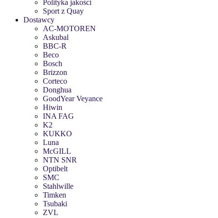
Polityka jakości
Sport z Quay
Dostawcy
AC-MOTOREN
Askubal
BBC-R
Beco
Bosch
Brizzon
Corteco
Donghua
GoodYear Veyance
Hiwin
INA FAG
K2
KUKKO
Luna
McGILL
NTN SNR
Optibelt
SMC
Stahlwille
Timken
Tsubaki
ZVL