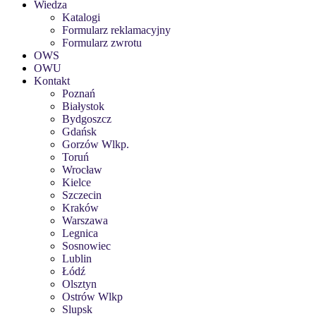
Wiedza
Katalogi
Formularz reklamacyjny
Formularz zwrotu
OWS
OWU
Kontakt
Poznań
Białystok
Bydgoszcz
Gdańsk
Gorzów Wlkp.
Toruń
Wrocław
Kielce
Szczecin
Kraków
Warszawa
Legnica
Sosnowiec
Lublin
Łódź
Olsztyn
Ostrów Wlkp
Slupsk