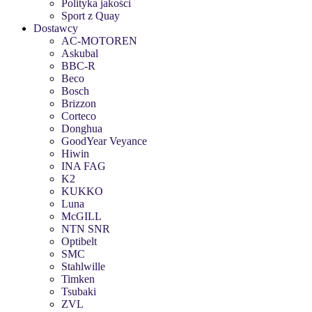
Polityka jakości
Sport z Quay
Dostawcy
AC-MOTOREN
Askubal
BBC-R
Beco
Bosch
Brizzon
Corteco
Donghua
GoodYear Veyance
Hiwin
INA FAG
K2
KUKKO
Luna
McGILL
NTN SNR
Optibelt
SMC
Stahlwille
Timken
Tsubaki
ZVL