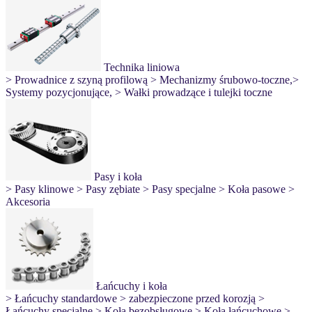
Technika liniowa
> Prowadnice z szyną profilową
> Mechanizmy śrubowo-toczne,
>
Systemy pozycjonujące,
> Wałki prowadzące i tulejki toczne
Pasy i koła
> Pasy klinowe
> Pasy zębiate
> Pasy specjalne
> Koła pasowe
>
Akcesoria
Łańcuchy i koła
> Łańcuchy standardowe
> zabezpieczone przed korozją
>
Łańcuchy specjalne
> Koła bezobsługowe
> Koła łańcuchowe
>