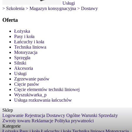
Usługi
> Szkolenia
> Magazyn konsygnacyjna
> Dostawy
Oferta
Łożyska
Pasy i koła
Łańcuchy i koła
Technika liniowa
Motoryzacja
Sprzęgła
Silniki
Akcesoria
Usługi
Zgrzewanie pasów
Cięcie pasów
Cięcie elementów techniki liniowej
Wyszukiwarka_p
Usługa rozkuwania łańcuchów
Sklep
Logowanie
Rejestracja
Dostawcy
Ogólne Warunki Sprzedaży
Zwroty towaru
Reklamacje
Polityka prywatności
Kategorie
Łożyska
Pasy i koła
Łańcuchy i koła
Technika liniowa
Motoryzacja