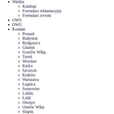
Wiedza
Katalogi
Formularz reklamacyjny
Formularz zwrotu
OWS
OWU
Kontakt
Poznań
Białystok
Bydgoszcz
Gdańsk
Gorzów Wlkp.
Toruń
Wrocław
Kielce
Szczecin
Kraków
Warszawa
Legnica
Sosnowiec
Lublin
Łódź
Olsztyn
Ostrów Wlkp
Slupsk