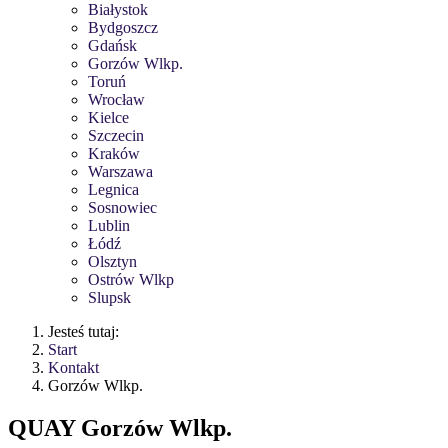
Białystok
Bydgoszcz
Gdańsk
Gorzów Wlkp.
Toruń
Wrocław
Kielce
Szczecin
Kraków
Warszawa
Legnica
Sosnowiec
Lublin
Łódź
Olsztyn
Ostrów Wlkp
Slupsk
Jesteś tutaj:
Start
Kontakt
Gorzów Wlkp.
QUAY Gorzów Wlkp.