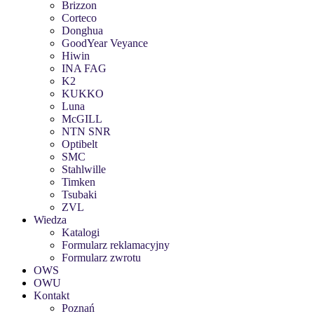
Brizzon
Corteco
Donghua
GoodYear Veyance
Hiwin
INA FAG
K2
KUKKO
Luna
McGILL
NTN SNR
Optibelt
SMC
Stahlwille
Timken
Tsubaki
ZVL
Wiedza
Katalogi
Formularz reklamacyjny
Formularz zwrotu
OWS
OWU
Kontakt
Poznań