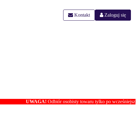
Kontakt
Zaloguj się
UWAGA!
Odbiór osobisty towaru tylko po wcześniejszym ustal