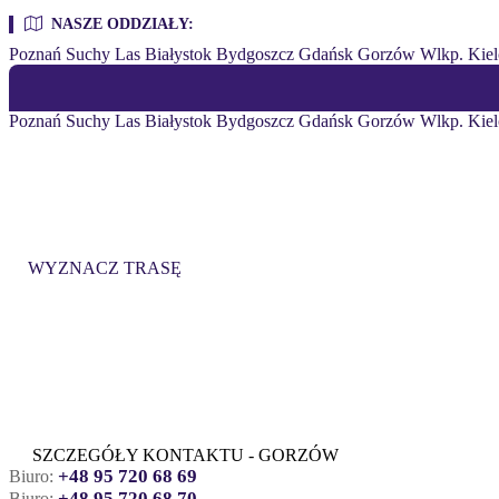
NASZE ODDZIAŁY:
Poznań
Suchy Las
Białystok
Bydgoszcz
Gdańsk
Gorzów Wlkp.
Kiel
Poznań
Suchy Las
Białystok
Bydgoszcz
Gdańsk
Gorzów Wlkp.
Kiel
QUAY GORZÓW WLKP.
ul. Myśliborska 62, 66-400 Gorzów Wlkp.
WYZNACZ TRASĘ
SZCZEGÓŁY KONTAKTU - GORZÓW
+48 95 720 68 69
Biuro:
+48 95 720 68 70
Biuro: