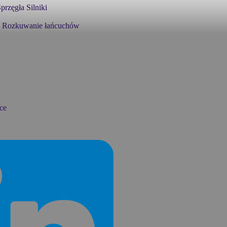
przęgła
Silniki
Rozkuwanie łańcuchów
ce