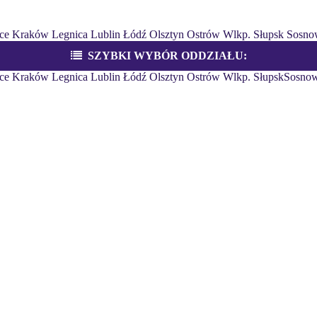
ce
Kraków
Legnica
Lublin
Łódź
Olsztyn
Ostrów Wlkp.
Słupsk
Sosno
SZYBKI WYBÓR ODDZIAŁU:
ce
Kraków
Legnica
Lublin
Łódź
Olsztyn
Ostrów Wlkp.
Słupsk
Sosnow