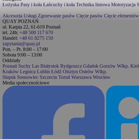
Łożyska
Pasy i koła
Łańcuchy i koła
Technika liniowa
Motoryzacja
S
Akcesoria
Usługi
Zgrzewanie pasów
Cięcie pasów
Cięcie elementów
QUAY POZNAŃ
ul. Karpia 22, 61-619 Poznań
tel. 24h:
+48 500 117 670
Handel:
+48 61 8275 150
zapytania@quay.pl
Pon. – Pt. 8:00 – 17:00
Sobota 9:00 – 13:00
Oddziały
Poznań
Suchy Las
Białystok
Bydgoszcz
Gdańsk
Gorzów Wlkp.
Kiel
Kraków
Legnica
Lublin
Łódź
Olsztyn
Ostrów Wlkp.
Słupsk
Sosnowiec
Szczecin
Toruń
Warszawa
Wrocław
Media społecznościowe