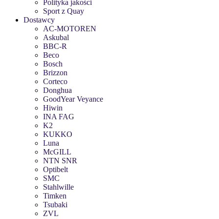
Polityka jakości
Sport z Quay
Dostawcy
AC-MOTOREN
Askubal
BBC-R
Beco
Bosch
Brizzon
Corteco
Donghua
GoodYear Veyance
Hiwin
INA FAG
K2
KUKKO
Luna
McGILL
NTN SNR
Optibelt
SMC
Stahlwille
Timken
Tsubaki
ZVL