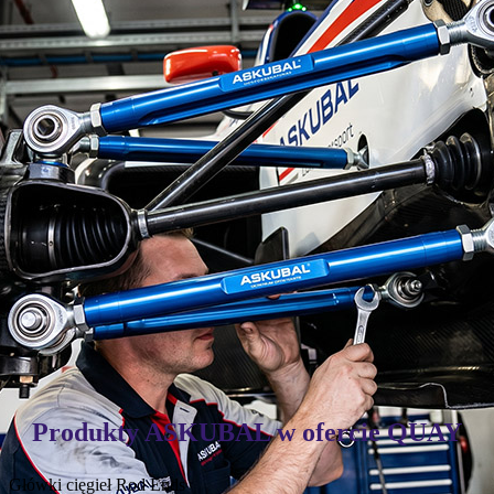
Motorsport:
sztywność i odporność na wysokie obciążenia
dynamiczne.
Produkty ASKUBAL w ofercie QUAY
Główki cięgieł
Rod Ends