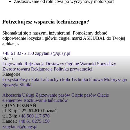
Zastosowanie od rolnictwa po wyczynowy motorsport
Potrzebujesz wsparcia technicznego?
Skontaktuj się z naszymi inżynierami! Pomożemy dobrać
odpowiednie łożyska i główki cięgieł marki ASKUBAL do Twojej
aplikacji.
+48 61 8275 150
zapytania@quay.pl
Sklep
Logowanie
Rejestracja
Dostawcy
Ogólne Warunki Sprzedaży
Zwroty towaru
Reklamacje
Polityka prywatności
Kategorie
Łożyska
Pasy i koła
Łańcuchy i koła
Technika liniowa
Motoryzacja
Sprzęgła
Silniki
Akcesoria
Usługi
Zgrzewanie pasów
Cięcie pasów
Cięcie
elementów
Rozkuwanie łańcuchów
QUAY POZNAŃ
ul. Karpia 22, 61-619 Poznań
tel. 24h:
+48 500 117 670
Handel:
+48 61 8275 150
zapytania@quay.pl