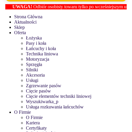
GA!
Odbiór osobisty towaru tylko po wcześniejszym ustaleniu lokaliz
Strona Główna
Aktualności
Sklep
Oferta
Łożyska
Pasy i koła
Łańcuchy i koła
Technika liniowa
Motoryzacja
Sprzęgła
Silniki
Akcesoria
Usługi
Zgrzewanie pasów
Cięcie pasów
Cięcie elementów techniki liniowej
Wyszukiwarka_p
Usługa rozkuwania łańcuchów
O Firmie
O Firmie
Kariera
Certyfikaty