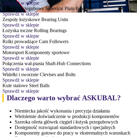
Sprawdź w sklepie
Łożyska przegubowe
Spherical Plain Bearings
Sprawdź w sklepie
Zespoły łożyskowe
Bearing Units
Sprawdź w sklepie
Łożyska toczne
Rolling Bearings
Sprawdź w sklepie
Rolki prowadzące
Cam Followers
Sprawdź w sklepie
Motorsport
Komponenty sportowe
Sprawdź w sklepie
Połączenia wał-piasta
Shaft-Hub Connections
Sprawdź w sklepie
Widełki i sworznie
Clevises and Bolts
Sprawdź w sklepie
Kule stalowe
Steel Balls
Sprawdź w sklepie
Dlaczego warto wybrać ASKUBAL?
Niemiecka jakość wykonania i precyzja działania
Wieloletnie doświadczenie w produkcji komponentów
Szeroka oferta główek cięgieł i łożysk przegubowych
Dostępność rozwiązań standardowych i specjalnych
Komponenty gotowe do pracy w ekstremalnych warunkach