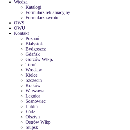
Wiedza
Katalogi
Formularz reklamacyjny
Formularz zwrotu
OWS
OWU
Kontakt
Poznań
Białystok
Bydgoszcz
Gdańsk
Gorzów Wlkp.
Toruń
Wrocław
Kielce
Szczecin
Kraków
Warszawa
Legnica
Sosnowiec
Lublin
Łódź
Olsztyn
Ostrów Wlkp
Slupsk