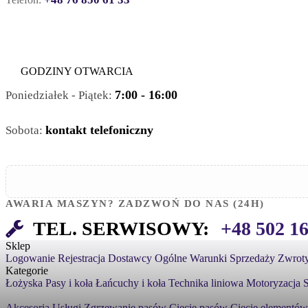
GODZINY OTWARCIA
7:00 - 16:00
Poniedziałek - Piątek:
kontakt telefoniczny
Sobota:
AWARIA MASZYN? ZADZWOŃ DO NAS (24H)
TEL. SERWISOWY:
+48 502 1
Sklep
Logowanie
Rejestracja
Dostawcy
Ogólne Warunki Sprzedaży
Zwroty
Kategorie
Łożyska
Pasy i koła
Łańcuchy i koła
Technika liniowa
Motoryzacja
S
Akcesoria
Usługi
Zgrzewanie pasów
Cięcie pasów
Cięcie elementów