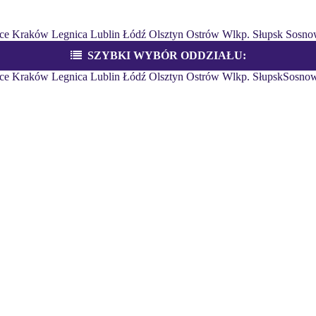
ce
Kraków
Legnica
Lublin
Łódź
Olsztyn
Ostrów Wlkp.
Słupsk
Sosno
SZYBKI WYBÓR ODDZIAŁU:
ce
Kraków
Legnica
Lublin
Łódź
Olsztyn
Ostrów Wlkp.
Słupsk
Sosnow