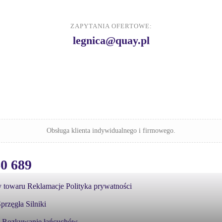
ZAPYTANIA OFERTOWE:
legnica@quay.pl
Obsługa klienta indywidualnego i firmowego.
60 689
 towaru
Reklamacje
Polityka prywatności
przęgła
Silniki
Rozkuwanie łańcuchów