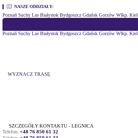
NASZE ODDZIAŁY:
Poznań
Suchy Las
Białystok
Bydgoszcz
Gdańsk
Gorzów Wlkp.
Kiel
Poznań
Suchy Las
Białystok
Bydgoszcz
Gdańsk
Gorzów Wlkp.
Kiel
QUAY LEGNICA
ul. Jaworzyńska 258, 59-220 Legnica
WYZNACZ TRASĘ
SZCZEGÓŁY KONTAKTU - LEGNICA
+48 76 850 61 32
Telefon:
+48 76 850 61 33
Telefon: