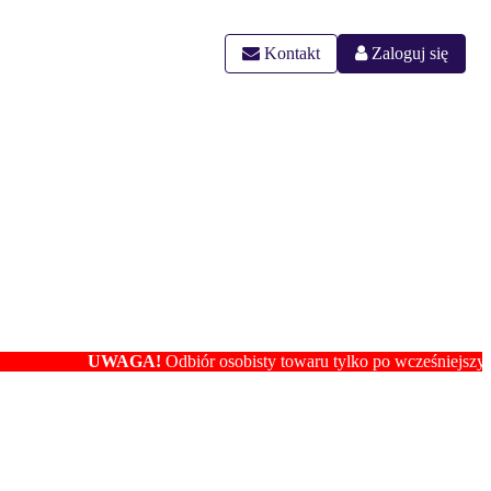
Kontakt
Zaloguj się
UWAGA!
Odbiór osobisty towaru tylko po wcześniejszym ustale