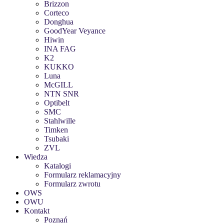
Brizzon
Corteco
Donghua
GoodYear Veyance
Hiwin
INA FAG
K2
KUKKO
Luna
McGILL
NTN SNR
Optibelt
SMC
Stahlwille
Timken
Tsubaki
ZVL
Wiedza
Katalogi
Formularz reklamacyjny
Formularz zwrotu
OWS
OWU
Kontakt
Poznań