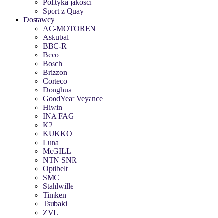
Polityka jakości
Sport z Quay
Dostawcy
AC-MOTOREN
Askubal
BBC-R
Beco
Bosch
Brizzon
Corteco
Donghua
GoodYear Veyance
Hiwin
INA FAG
K2
KUKKO
Luna
McGILL
NTN SNR
Optibelt
SMC
Stahlwille
Timken
Tsubaki
ZVL