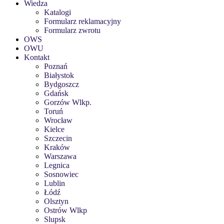
Wiedza
Katalogi
Formularz reklamacyjny
Formularz zwrotu
OWS
OWU
Kontakt
Poznań
Białystok
Bydgoszcz
Gdańsk
Gorzów Wlkp.
Toruń
Wrocław
Kielce
Szczecin
Kraków
Warszawa
Legnica
Sosnowiec
Lublin
Łódź
Olsztyn
Ostrów Wlkp
Slupsk