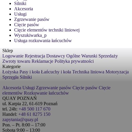
Silniki
Akcesoria
Usługi
Zgrzewanie pasów
Cięcie pasów
Cięcie elementów techniki liniowej
Wyszukiwarka_p
Usługa rozkuwania łańcuchów
Sklep
Logowanie
Rejestracja
Dostawcy
Ogólne Warunki Sprzedaży
Zwroty towaru
Reklamacje
Polityka prywatności
Kategorie
Łożyska
Pasy i koła
Łańcuchy i koła
Technika liniowa
Motoryzacja
Sprzęgła
Silniki
Akcesoria
Usługi
Zgrzewanie pasów
Cięcie pasów
Cięcie
elementów
Rozkuwanie łańcuchów
QUAY POZNAŃ
ul. Karpia 22, 61-619 Poznań
tel. 24h:
+48 500 117 670
Handel:
+48 61 8275 150
zapytania@quay.pl
Pon. – Pt. 8:00 – 17:00
Sobota 9:00 – 13:00