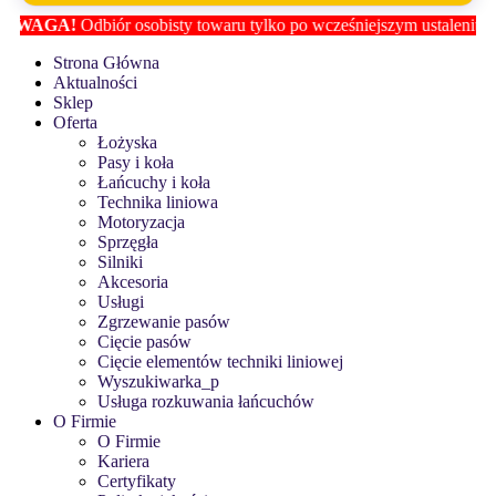
AGA!
Odbiór osobisty towaru tylko po wcześniejszym ustaleniu lokali
Strona Główna
Aktualności
Sklep
Oferta
Łożyska
Pasy i koła
Łańcuchy i koła
Technika liniowa
Motoryzacja
Sprzęgła
Silniki
Akcesoria
Usługi
Zgrzewanie pasów
Cięcie pasów
Cięcie elementów techniki liniowej
Wyszukiwarka_p
Usługa rozkuwania łańcuchów
O Firmie
O Firmie
Kariera
Certyfikaty