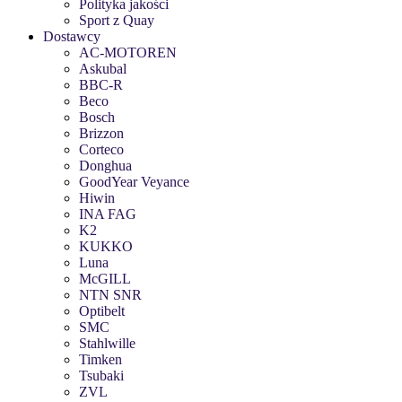
Polityka jakości
Sport z Quay
Dostawcy
AC-MOTOREN
Askubal
BBC-R
Beco
Bosch
Brizzon
Corteco
Donghua
GoodYear Veyance
Hiwin
INA FAG
K2
KUKKO
Luna
McGILL
NTN SNR
Optibelt
SMC
Stahlwille
Timken
Tsubaki
ZVL