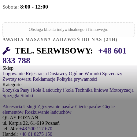
8:00 - 12:00
Sobota:
Obsługa klienta indywidualnego i firmowego.
AWARIA MASZYN? ZADZWOŃ DO NAS (24H)
TEL. SERWISOWY:
+48 601
833 788
Sklep
Logowanie
Rejestracja
Dostawcy
Ogólne Warunki Sprzedaży
Zwroty towaru
Reklamacje
Polityka prywatności
Kategorie
Łożyska
Pasy i koła
Łańcuchy i koła
Technika liniowa
Motoryzacja
Sprzęgła
Silniki
Akcesoria
Usługi
Zgrzewanie pasów
Cięcie pasów
Cięcie
elementów
Rozkuwanie łańcuchów
QUAY POZNAŃ
ul. Karpia 22, 61-619 Poznań
tel. 24h:
+48 500 117 670
Handel:
+48 61 8275 150