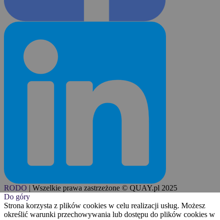
RODO
|
Wszelkie prawa zastrzeżone © QUAY.pl 2025
Do góry
Strona korzysta z plików cookies w celu realizacji usług. Możesz
określić warunki przechowywania lub dostępu do plików cookies w