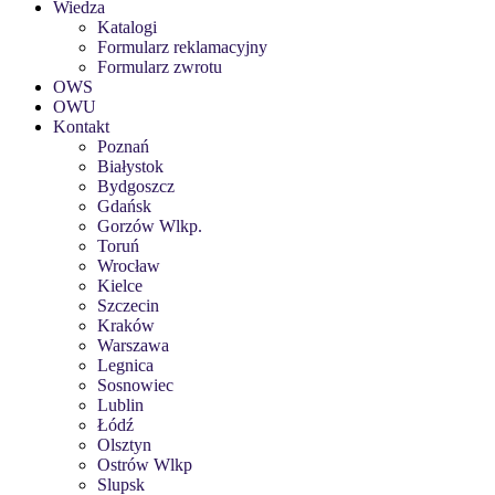
Wiedza
Katalogi
Formularz reklamacyjny
Formularz zwrotu
OWS
OWU
Kontakt
Poznań
Białystok
Bydgoszcz
Gdańsk
Gorzów Wlkp.
Toruń
Wrocław
Kielce
Szczecin
Kraków
Warszawa
Legnica
Sosnowiec
Lublin
Łódź
Olsztyn
Ostrów Wlkp
Slupsk