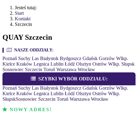
Jesteś tutaj:
Start
Kontakt
Szczecin
QUAY Szczecin
NASZE ODDZIAŁY:
Poznań
Suchy Las
Białystok
Bydgoszcz
Gdańsk
Gorzów Wlkp.
Kielce
Kraków
Legnica
Lublin
Łódź
Olsztyn
Ostrów Wlkp.
Słupsk
Sosnowiec
Szczecin
Toruń
Warszawa
Wrocław
SZYBKI WYBÓR ODDZIAŁU:
Poznań
Suchy Las
Białystok
Bydgoszcz
Gdańsk
Gorzów Wlkp.
Kielce
Kraków
Legnica
Lublin
Łódź
Olsztyn
Ostrów Wlkp.
Słupsk
Sosnowiec
Szczecin
Toruń
Warszawa
Wrocław
NOWY ADRES!
QUAY SZCZECIN
ul. Wiosenna 107, 70-807 Szczecin