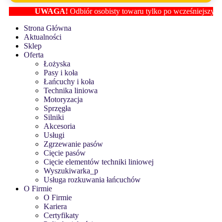
UWAGA!
Odbiór osobisty towaru tylko po wcześniejszym usta
Strona Główna
Aktualności
Sklep
Oferta
Łożyska
Pasy i koła
Łańcuchy i koła
Technika liniowa
Motoryzacja
Sprzęgła
Silniki
Akcesoria
Usługi
Zgrzewanie pasów
Cięcie pasów
Cięcie elementów techniki liniowej
Wyszukiwarka_p
Usługa rozkuwania łańcuchów
O Firmie
O Firmie
Kariera
Certyfikaty