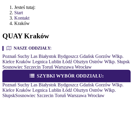
Jesteś tutaj:
Start
Kontakt
Kraków
QUAY Kraków
NASZE ODDZIAŁY:
Poznań
Suchy Las
Białystok
Bydgoszcz
Gdańsk
Gorzów Wlkp.
Kielce
Kraków
Legnica
Lublin
Łódź
Olsztyn
Ostrów Wlkp.
Słupsk
Sosnowiec
Szczecin
Toruń
Warszawa
Wrocław
SZYBKI WYBÓR ODDZIAŁU:
Poznań
Suchy Las
Białystok
Bydgoszcz
Gdańsk
Gorzów Wlkp.
Kielce
Kraków
Legnica
Lublin
Łódź
Olsztyn
Ostrów Wlkp.
Słupsk
Sosnowiec
Szczecin
Toruń
Warszawa
Wrocław
QUAY KRAKÓW
ul. Nad Serafą 56a, 30-864 Kraków