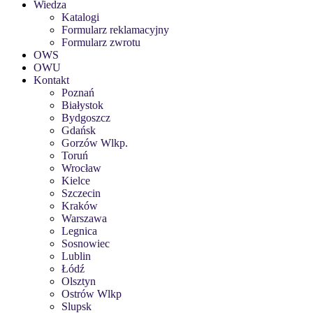
Wiedza
Katalogi
Formularz reklamacyjny
Formularz zwrotu
OWS
OWU
Kontakt
Poznań
Białystok
Bydgoszcz
Gdańsk
Gorzów Wlkp.
Toruń
Wrocław
Kielce
Szczecin
Kraków
Warszawa
Legnica
Sosnowiec
Lublin
Łódź
Olsztyn
Ostrów Wlkp
Slupsk