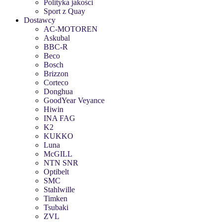
Polityka jakości
Sport z Quay
Dostawcy
AC-MOTOREN
Askubal
BBC-R
Beco
Bosch
Brizzon
Corteco
Donghua
GoodYear Veyance
Hiwin
INA FAG
K2
KUKKO
Luna
McGILL
NTN SNR
Optibelt
SMC
Stahlwille
Timken
Tsubaki
ZVL