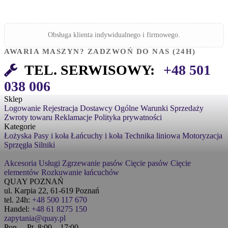
Obsługa klienta indywidualnego i firmowego.
AWARIA MASZYN? ZADZWOŃ DO NAS (24H)
TEL. SERWISOWY:
+48 501
038 006
Sklep
Logowanie
Rejestracja
Dostawcy
Ogólne Warunki Sprzedaży
Zwroty towaru
Reklamacje
Polityka prywatności
Kategorie
Łożyska
Pasy i koła
Łańcuchy i koła
Technika liniowa
Motoryzacja
Sprzęgła
Silniki
Akcesoria
Usługi
Zgrzewanie pasów
Cięcie pasów
Cięcie
elementów
Rozkuwanie łańcuchów
QUAY POZNAŃ
ul. Karpia 22, 61-619 Poznań
tel. 24h:
+48 500 117 670
Handel:
+48 61 8275 150
zapytania@quay.pl
Pon. – Pt. 8:00 – 17:00