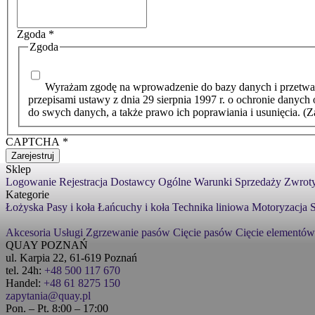
Zgoda
*
Zgoda
Wyrażam zgodę na wprowadzenie do bazy danych i przetwarz
przepisami ustawy z dnia 29 sierpnia 1997 r. o ochronie dany
do swych danych, a także prawo ich poprawiania i usunięcia. (Zaz
CAPTCHA
*
Zarejestruj
Sklep
Logowanie
Rejestracja
Dostawcy
Ogólne Warunki Sprzedaży
Zwroty
Kategorie
Łożyska
Pasy i koła
Łańcuchy i koła
Technika liniowa
Motoryzacja
S
Akcesoria
Usługi
Zgrzewanie pasów
Cięcie pasów
Cięcie elementów
QUAY POZNAŃ
ul. Karpia 22, 61-619 Poznań
tel. 24h:
+48 500 117 670
Handel:
+48 61 8275 150
zapytania@quay.pl
Pon. – Pt. 8:00 – 17:00