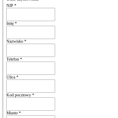
NIP
*
Imię
*
Nazwisko
*
Telefon
*
Ulica
*
Kod pocztowy
*
Miasto
*