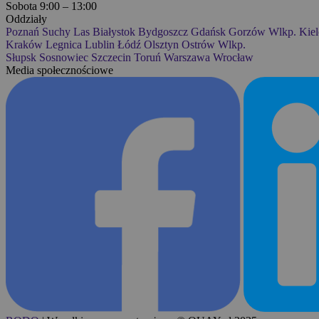
Sobota 9:00 – 13:00
Oddziały
Poznań
Suchy Las
Białystok
Bydgoszcz
Gdańsk
Gorzów Wlkp.
Kiel
Kraków
Legnica
Lublin
Łódź
Olsztyn
Ostrów Wlkp.
Słupsk
Sosnowiec
Szczecin
Toruń
Warszawa
Wrocław
Media społecznościowe