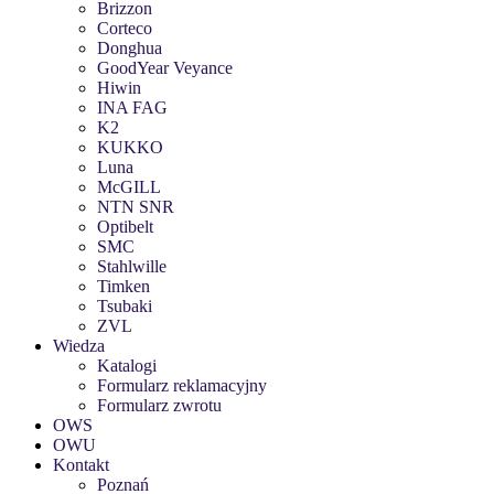
Brizzon
Corteco
Donghua
GoodYear Veyance
Hiwin
INA FAG
K2
KUKKO
Luna
McGILL
NTN SNR
Optibelt
SMC
Stahlwille
Timken
Tsubaki
ZVL
Wiedza
Katalogi
Formularz reklamacyjny
Formularz zwrotu
OWS
OWU
Kontakt
Poznań