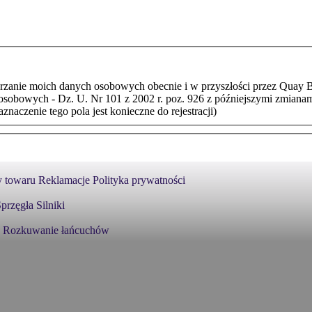
anie moich danych osobowych obecnie i w przyszłości przez Quay BHU
ch osobowych - Dz. U. Nr 101 z 2002 r. poz. 926 z późniejszymi zmia
naczenie tego pola jest konieczne do rejestracji)
 towaru
Reklamacje
Polityka prywatności
przęgła
Silniki
Rozkuwanie łańcuchów