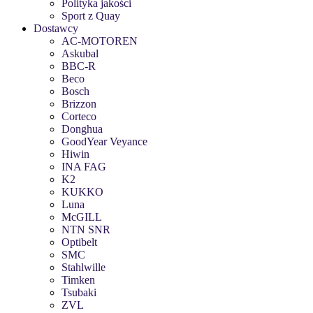
Polityka jakości
Sport z Quay
Dostawcy
AC-MOTOREN
Askubal
BBC-R
Beco
Bosch
Brizzon
Corteco
Donghua
GoodYear Veyance
Hiwin
INA FAG
K2
KUKKO
Luna
McGILL
NTN SNR
Optibelt
SMC
Stahlwille
Timken
Tsubaki
ZVL