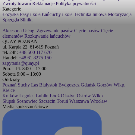
Zwroty towaru
Reklamacje
Polityka prywatności
Kategorie
Łożyska
Pasy i koła
Łańcuchy i koła
Technika liniowa
Motoryzacja
Sprzęgła
Silniki
Akcesoria
Usługi
Zgrzewanie pasów
Cięcie pasów
Cięcie
elementów
Rozkuwanie łańcuchów
QUAY POZNAŃ
ul. Karpia 22, 61-619 Poznań
tel. 24h:
+48 500 117 670
Handel:
+48 61 8275 150
zapytania@quay.pl
Pon. – Pt. 8:00 – 17:00
Sobota 9:00 – 13:00
Oddziały
Poznań
Suchy Las
Białystok
Bydgoszcz
Gdańsk
Gorzów Wlkp.
Kielce
Kraków
Legnica
Lublin
Łódź
Olsztyn
Ostrów Wlkp.
Słupsk
Sosnowiec
Szczecin
Toruń
Warszawa
Wrocław
Media społecznościowe