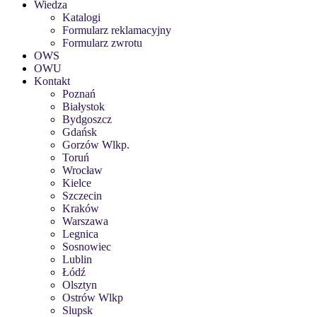
Wiedza
Katalogi
Formularz reklamacyjny
Formularz zwrotu
OWS
OWU
Kontakt
Poznań
Białystok
Bydgoszcz
Gdańsk
Gorzów Wlkp.
Toruń
Wrocław
Kielce
Szczecin
Kraków
Warszawa
Legnica
Sosnowiec
Lublin
Łódź
Olsztyn
Ostrów Wlkp
Slupsk