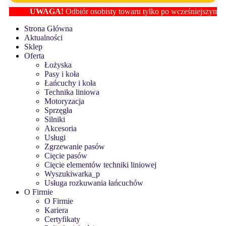
UWAGA!
Odbiór osobisty towaru tylko po wcześniejszym ustale
Strona Główna
Aktualności
Sklep
Oferta
Łożyska
Pasy i koła
Łańcuchy i koła
Technika liniowa
Motoryzacja
Sprzęgła
Silniki
Akcesoria
Usługi
Zgrzewanie pasów
Cięcie pasów
Cięcie elementów techniki liniowej
Wyszukiwarka_p
Usługa rozkuwania łańcuchów
O Firmie
O Firmie
Kariera
Certyfikaty