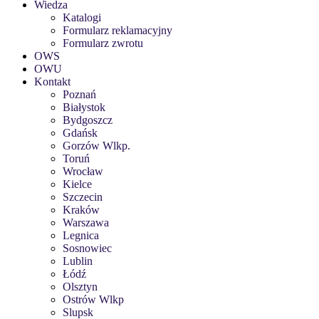
Wiedza
Katalogi
Formularz reklamacyjny
Formularz zwrotu
OWS
OWU
Kontakt
Poznań
Białystok
Bydgoszcz
Gdańsk
Gorzów Wlkp.
Toruń
Wrocław
Kielce
Szczecin
Kraków
Warszawa
Legnica
Sosnowiec
Lublin
Łódź
Olsztyn
Ostrów Wlkp
Slupsk