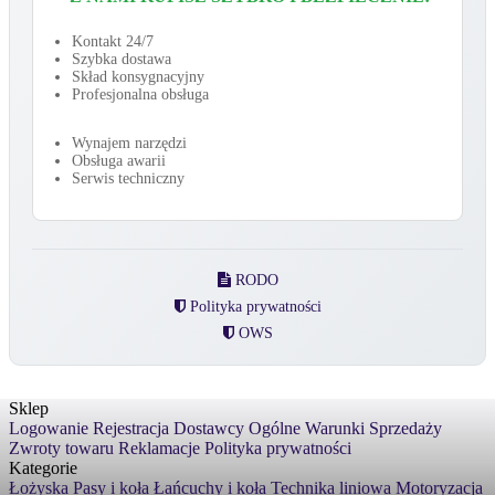
Kontakt 24/7
Szybka dostawa
Skład konsygnacyjny
Profesjonalna obsługa
Wynajem narzędzi
Obsługa awarii
Serwis techniczny
RODO
Polityka prywatności
OWS
Sklep
Logowanie
Rejestracja
Dostawcy
Ogólne Warunki Sprzedaży
Zwroty towaru
Reklamacje
Polityka prywatności
Kategorie
Łożyska
Pasy i koła
Łańcuchy i koła
Technika liniowa
Motoryzacja