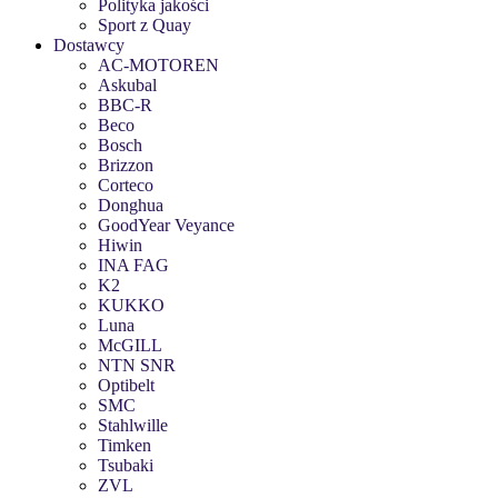
Polityka jakości
Sport z Quay
Dostawcy
AC-MOTOREN
Askubal
BBC-R
Beco
Bosch
Brizzon
Corteco
Donghua
GoodYear Veyance
Hiwin
INA FAG
K2
KUKKO
Luna
McGILL
NTN SNR
Optibelt
SMC
Stahlwille
Timken
Tsubaki
ZVL