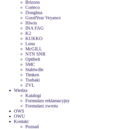
Brizzon
Corteco
Donghua
GoodYear Veyance
Hiwin
INA FAG
K2
KUKKO
Luna
McGILL
NTN SNR
Optibelt
SMC
Stahlwille
Timken
Tsubaki
ZVL
Wiedza
Katalogi
Formularz reklamacyjny
Formularz zwrotu
OWS
OWU
Kontakt
Poznań