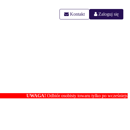
Kontakt
Zaloguj się
UWAGA!
Odbiór osobisty towaru tylko po wcześniejszym ustal