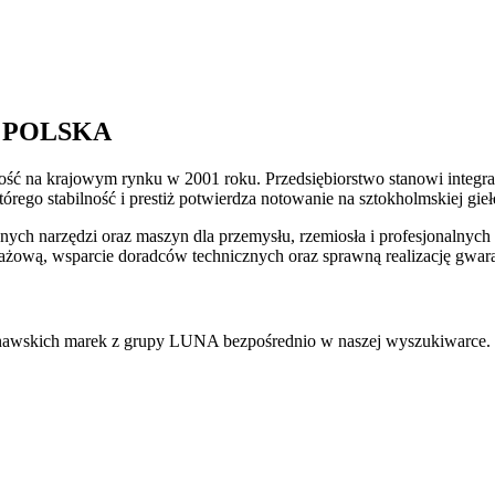
NA POLSKA
ość na krajowym rynku w 2001 roku. Przedsiębiorstwo stanowi integr
którego stabilność i prestiż potwierdza notowanie na sztokholmskiej gi
ch narzędzi oraz maszyn dla przemysłu, rzemiosła i profesjonalnych wa
ażową, wsparcie doradców technicznych oraz sprawną realizację gwar
nawskich marek z grupy LUNA bezpośrednio w naszej wyszukiwarce. Kl