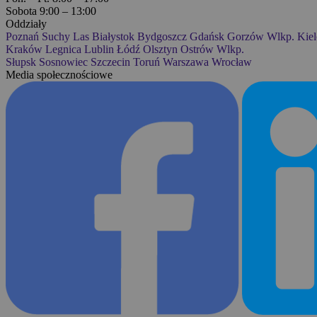
Sobota 9:00 – 13:00
Oddziały
Poznań
Suchy Las
Białystok
Bydgoszcz
Gdańsk
Gorzów Wlkp.
Kiel
Kraków
Legnica
Lublin
Łódź
Olsztyn
Ostrów Wlkp.
Słupsk
Sosnowiec
Szczecin
Toruń
Warszawa
Wrocław
Media społecznościowe