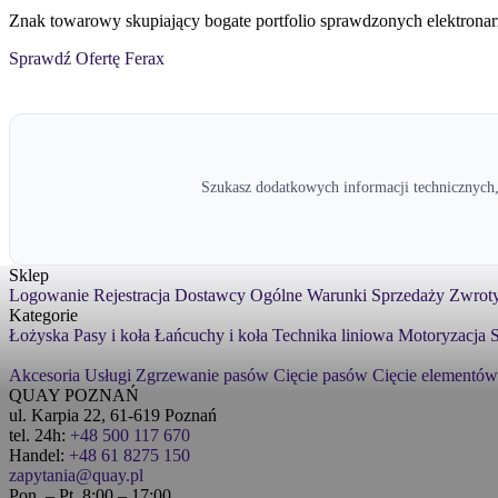
Znak towarowy skupiający bogate portfolio sprawdzonych elektronar
Sprawdź Ofertę Ferax
Szukasz dodatkowych informacji technicznych,
Sklep
Logowanie
Rejestracja
Dostawcy
Ogólne Warunki Sprzedaży
Zwroty
Kategorie
Łożyska
Pasy i koła
Łańcuchy i koła
Technika liniowa
Motoryzacja
S
Akcesoria
Usługi
Zgrzewanie pasów
Cięcie pasów
Cięcie elementów
QUAY POZNAŃ
ul. Karpia 22, 61-619 Poznań
tel. 24h:
+48 500 117 670
Handel:
+48 61 8275 150
zapytania@quay.pl
Pon. – Pt. 8:00 – 17:00