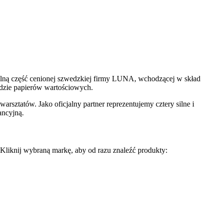
alną część cenionej szwedzkiej firmy LUNA, wchodzącej w skład
ełdzie papierów wartościowych.
rsztatów. Jako oficjalny partner reprezentujemy cztery silne i
ancyjną.
iknij wybraną markę, aby od razu znaleźć produkty: