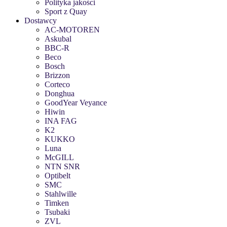
Polityka jakości
Sport z Quay
Dostawcy
AC-MOTOREN
Askubal
BBC-R
Beco
Bosch
Brizzon
Corteco
Donghua
GoodYear Veyance
Hiwin
INA FAG
K2
KUKKO
Luna
McGILL
NTN SNR
Optibelt
SMC
Stahlwille
Timken
Tsubaki
ZVL