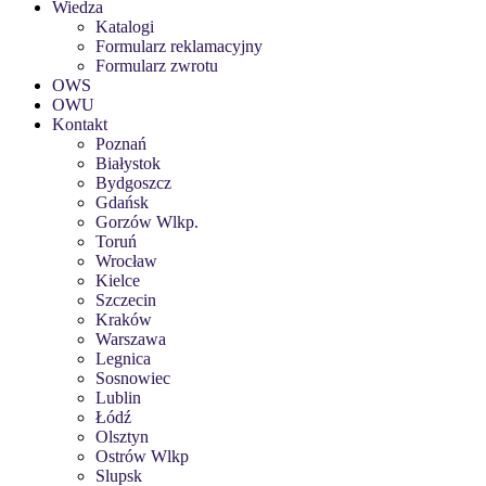
Wiedza
Katalogi
Formularz reklamacyjny
Formularz zwrotu
OWS
OWU
Kontakt
Poznań
Białystok
Bydgoszcz
Gdańsk
Gorzów Wlkp.
Toruń
Wrocław
Kielce
Szczecin
Kraków
Warszawa
Legnica
Sosnowiec
Lublin
Łódź
Olsztyn
Ostrów Wlkp
Slupsk