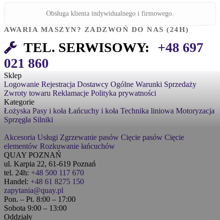
Obsługa klienta indywidualnego i firmowego.
AWARIA MASZYN? ZADZWOŃ DO NAS (24H)
TEL. SERWISOWY:
+48 697
021 860
Sklep
Logowanie
Rejestracja
Dostawcy
Ogólne Warunki Sprzedaży
Zwroty towaru
Reklamacje
Polityka prywatności
Kategorie
Łożyska
Pasy i koła
Łańcuchy i koła
Technika liniowa
Motoryzacja
Sprzęgła
Silniki
Akcesoria
Usługi
Zgrzewanie pasów
Cięcie pasów
Cięcie
elementów
Rozkuwanie łańcuchów
QUAY POZNAŃ
ul. Karpia 22, 61-619 Poznań
tel. 24h:
+48 500 117 670
Handel:
+48 61 8275 150
zapytania@quay.pl
Pon. – Pt. 8:00 – 17:00
Sobota 9:00 – 13:00
Oddziały