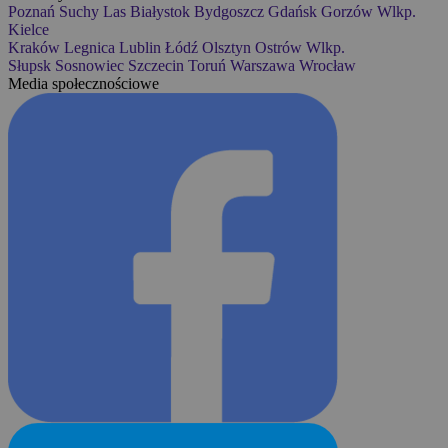
Poznań
Suchy Las
Białystok
Bydgoszcz
Gdańsk
Gorzów Wlkp.
Kielce
Kraków
Legnica
Lublin
Łódź
Olsztyn
Ostrów Wlkp.
Słupsk
Sosnowiec
Szczecin
Toruń
Warszawa
Wrocław
Media społecznościowe