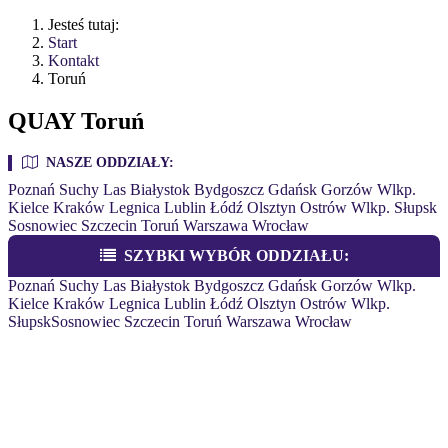
Jesteś tutaj:
Start
Kontakt
Toruń
QUAY Toruń
NASZE ODDZIAŁY:
Poznań
Suchy Las
Białystok
Bydgoszcz
Gdańsk
Gorzów Wlkp.
Kielce
Kraków
Legnica
Lublin
Łódź
Olsztyn
Ostrów Wlkp.
Słupsk
Sosnowiec
Szczecin
Toruń
Warszawa
Wrocław
SZYBKI WYBÓR ODDZIAŁU:
Poznań
Suchy Las
Białystok
Bydgoszcz
Gdańsk
Gorzów Wlkp.
Kielce
Kraków
Legnica
Lublin
Łódź
Olsztyn
Ostrów Wlkp.
Słupsk
Sosnowiec
Szczecin
Toruń
Warszawa
Wrocław
QUAY TORUŃ
ul. Polna 115, 87-100 Toruń