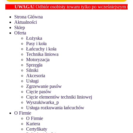
UWAGA!
Odbiór osobisty towaru tylko po wcześniejszym ustaleniu lok
Strona Główna
Aktualności
Sklep
Oferta
Łożyska
Pasy i koła
Łańcuchy i koła
Technika liniowa
Motoryzacja
Sprzęgła
Silniki
Akcesoria
Usługi
Zgrzewanie pasów
Cięcie pasów
Cięcie elementów techniki liniowej
Wyszukiwarka_p
Usługa rozkuwania łańcuchów
O Firmie
O Firmie
Kariera
Certyfikaty