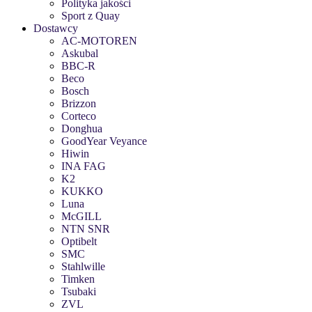
Polityka jakości
Sport z Quay
Dostawcy
AC-MOTOREN
Askubal
BBC-R
Beco
Bosch
Brizzon
Corteco
Donghua
GoodYear Veyance
Hiwin
INA FAG
K2
KUKKO
Luna
McGILL
NTN SNR
Optibelt
SMC
Stahlwille
Timken
Tsubaki
ZVL