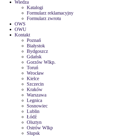
Wiedza
Katalogi
Formularz reklamacyjny
Formularz zwrotu
OWS
OWU
Kontakt
Poznań
Białystok
Bydgoszcz
Gdańsk
Gorzów Wlkp.
Toruń
Wrocław
Kielce
Szczecin
Kraków
Warszawa
Legnica
Sosnowiec
Lublin
Łódź
Olsztyn
Ostrów Wlkp
Slupsk