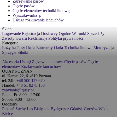
Zgrzewanie pasów
Cięcie pasów
Cięcie elementów techniki liniowej
Wyszukiwarka_p
Usługa rozkuwania łańcuchów
Sklep
Logowanie
Rejestracja
Dostawcy
Ogólne Warunki Sprzedaży
Zwroty towaru
Reklamacje
Polityka prywatności
Kategorie
Łożyska
Pasy i koła
Łańcuchy i koła
Technika liniowa
Motoryzacja
Sprzęgła
Silniki
Akcesoria
Usługi
Zgrzewanie pasów
Cięcie pasów
Cięcie
elementów
Rozkuwanie łańcuchów
QUAY POZNAŃ
ul. Karpia 22, 61-619 Poznań
tel. 24h:
+48 500 117 670
Handel:
+48 61 8275 150
zapytania@quay.pl
Pon. – Pt. 8:00 – 17:00
Sobota 9:00 – 13:00
Oddziały
Poznań
Suchy Las
Białystok
Bydgoszcz
Gdańsk
Gorzów Wlkp.
Kielce