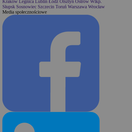
Kraków
Legnica
Lublin
Łódź
Olsztyn
Ostrów Wlkp.
Słupsk
Sosnowiec
Szczecin
Toruń
Warszawa
Wrocław
Media społecznościowe