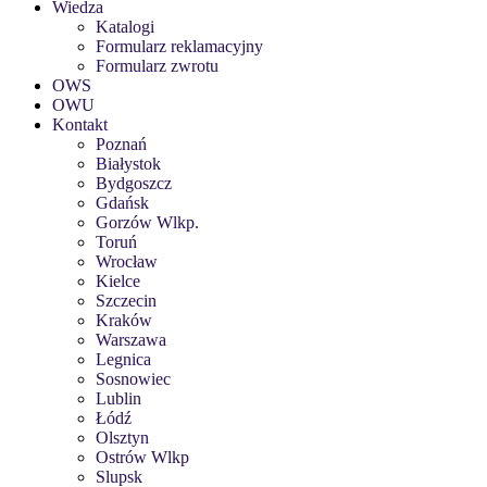
Wiedza
Katalogi
Formularz reklamacyjny
Formularz zwrotu
OWS
OWU
Kontakt
Poznań
Białystok
Bydgoszcz
Gdańsk
Gorzów Wlkp.
Toruń
Wrocław
Kielce
Szczecin
Kraków
Warszawa
Legnica
Sosnowiec
Lublin
Łódź
Olsztyn
Ostrów Wlkp
Slupsk