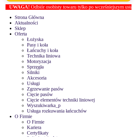
AGA!
Odbiór osobisty towaru tylko po wcześniejszym ustaleniu lokal
Strona Główna
Aktualności
Sklep
Oferta
Łożyska
Pasy i koła
Łańcuchy i koła
Technika liniowa
Motoryzacja
Sprzęgła
Silniki
Akcesoria
Usługi
Zgrzewanie pasów
Cięcie pasów
Cięcie elementów techniki liniowej
Wyszukiwarka_p
Usługa rozkuwania łańcuchów
O Firmie
O Firmie
Kariera
Certyfikaty