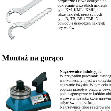
bezpieczne i łatwe dokręcanie i
odkręcanie wszystkich nakrętek
typu KM, KML i KMK, a
także nakrętek precyzyjnych
typu B, TB, BR i TBR. Nie
powodują uszkodzeń nakrętek
czy wałów.
Montaż na gorąco
Nagrzewnice indukcyjne
W przypadku pasowania ciasneg
wał koniecznym jest wykorzystani
nagrzanie łożyska. W tym celu s
poprzez przepływ prądu w cewce
pole magnetyczne w krótkim obie
wirowe w łożysku które sprawia
całym swoim przekroju.
Nagrzewnice takie są sterowane