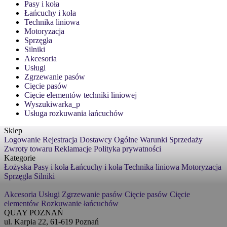
Pasy i koła
Łańcuchy i koła
Technika liniowa
Motoryzacja
Sprzęgła
Silniki
Akcesoria
Usługi
Zgrzewanie pasów
Cięcie pasów
Cięcie elementów techniki liniowej
Wyszukiwarka_p
Usługa rozkuwania łańcuchów
Sklep
Logowanie
Rejestracja
Dostawcy
Ogólne Warunki Sprzedaży
Zwroty towaru
Reklamacje
Polityka prywatności
Kategorie
Łożyska
Pasy i koła
Łańcuchy i koła
Technika liniowa
Motoryzacja
Sprzęgła
Silniki
Akcesoria
Usługi
Zgrzewanie pasów
Cięcie pasów
Cięcie
elementów
Rozkuwanie łańcuchów
QUAY POZNAŃ
ul. Karpia 22, 61-619 Poznań