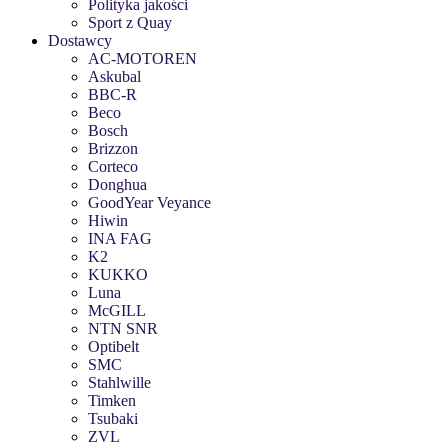
Polityka jakości
Sport z Quay
Dostawcy
AC-MOTOREN
Askubal
BBC-R
Beco
Bosch
Brizzon
Corteco
Donghua
GoodYear Veyance
Hiwin
INA FAG
K2
KUKKO
Luna
McGILL
NTN SNR
Optibelt
SMC
Stahlwille
Timken
Tsubaki
ZVL