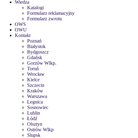
Wiedza
Katalogi
Formularz reklamacyjny
Formularz zwrotu
OWS
OWU
Kontakt
Poznań
Białystok
Bydgoszcz
Gdańsk
Gorzów Wlkp.
Toruń
Wrocław
Kielce
Szczecin
Kraków
Warszawa
Legnica
Sosnowiec
Lublin
Łódź
Olsztyn
Ostrów Wlkp
Slupsk