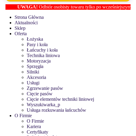
UWAGA!
Odbiór osobisty towaru tylko po wcześniejszym ustalen
Strona Główna
Aktualności
Sklep
Oferta
Łożyska
Pasy i koła
Łańcuchy i koła
Technika liniowa
Motoryzacja
Sprzęgła
Silniki
Akcesoria
Usługi
Zgrzewanie pasów
Cięcie pasów
Cięcie elementów techniki liniowej
Wyszukiwarka_p
Usługa rozkuwania łańcuchów
O Firmie
O Firmie
Kariera
Certyfikaty