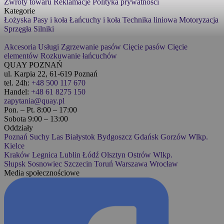
Zwroty towaru
Reklamacje
Polityka prywatności
Kategorie
Łożyska
Pasy i koła
Łańcuchy i koła
Technika liniowa
Motoryzacja
Sprzęgła
Silniki
Akcesoria
Usługi
Zgrzewanie pasów
Cięcie pasów
Cięcie
elementów
Rozkuwanie łańcuchów
QUAY POZNAŃ
ul. Karpia 22, 61-619 Poznań
tel. 24h:
+48 500 117 670
Handel:
+48 61 8275 150
zapytania@quay.pl
Pon. – Pt. 8:00 – 17:00
Sobota 9:00 – 13:00
Oddziały
Poznań
Suchy Las
Białystok
Bydgoszcz
Gdańsk
Gorzów Wlkp.
Kielce
Kraków
Legnica
Lublin
Łódź
Olsztyn
Ostrów Wlkp.
Słupsk
Sosnowiec
Szczecin
Toruń
Warszawa
Wrocław
Media społecznościowe