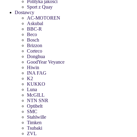
Polityka jakości
Sport z Quay
Dostawcy
AC-MOTOREN
Askubal
BBC-R
Beco
Bosch
Brizzon
Corteco
Donghua
GoodYear Veyance
Hiwin
INA FAG
K2
KUKKO
Luna
McGILL
NTN SNR
Optibelt
SMC
Stahlwille
Timken
Tsubaki
ZVL