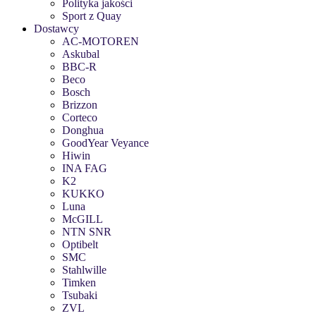
Polityka jakości
Sport z Quay
Dostawcy
AC-MOTOREN
Askubal
BBC-R
Beco
Bosch
Brizzon
Corteco
Donghua
GoodYear Veyance
Hiwin
INA FAG
K2
KUKKO
Luna
McGILL
NTN SNR
Optibelt
SMC
Stahlwille
Timken
Tsubaki
ZVL