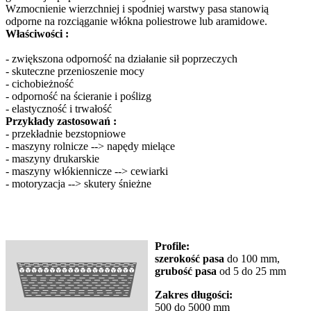
Wzmocnienie wierzchniej i spodniej warstwy pasa stanowią
odporne na rozciąganie włókna poliestrowe lub aramidowe.
Właściwości :
- zwiększona odporność na działanie sił poprzeczych
- skuteczne przenioszenie mocy
- cichobieżność
- odporność na ścieranie i poślizg
- elastyczność i trwałość
Przykłady zastosowań :
- przekładnie bezstopniowe
- maszyny rolnicze --> napędy mielące
- maszyny drukarskie
- maszyny włókiennicze --> cewiarki
- motoryzacja --> skutery śnieżne
Profile:
szerokość pasa
do 100 mm,
grubość pasa
od 5 do 25 mm
Zakres długości:
500 do 5000 mm