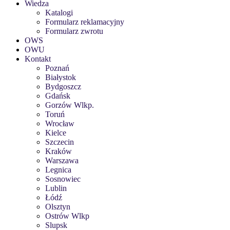
Wiedza
Katalogi
Formularz reklamacyjny
Formularz zwrotu
OWS
OWU
Kontakt
Poznań
Białystok
Bydgoszcz
Gdańsk
Gorzów Wlkp.
Toruń
Wrocław
Kielce
Szczecin
Kraków
Warszawa
Legnica
Sosnowiec
Lublin
Łódź
Olsztyn
Ostrów Wlkp
Slupsk