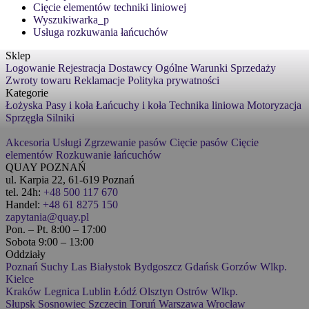
Cięcie elementów techniki liniowej
Wyszukiwarka_p
Usługa rozkuwania łańcuchów
Sklep
Logowanie
Rejestracja
Dostawcy
Ogólne Warunki Sprzedaży
Zwroty towaru
Reklamacje
Polityka prywatności
Kategorie
Łożyska
Pasy i koła
Łańcuchy i koła
Technika liniowa
Motoryzacja
Sprzęgła
Silniki
Akcesoria
Usługi
Zgrzewanie pasów
Cięcie pasów
Cięcie
elementów
Rozkuwanie łańcuchów
QUAY POZNAŃ
ul. Karpia 22, 61-619 Poznań
tel. 24h:
+48 500 117 670
Handel:
+48 61 8275 150
zapytania@quay.pl
Pon. – Pt. 8:00 – 17:00
Sobota 9:00 – 13:00
Oddziały
Poznań
Suchy Las
Białystok
Bydgoszcz
Gdańsk
Gorzów Wlkp.
Kielce
Kraków
Legnica
Lublin
Łódź
Olsztyn
Ostrów Wlkp.
Słupsk
Sosnowiec
Szczecin
Toruń
Warszawa
Wrocław