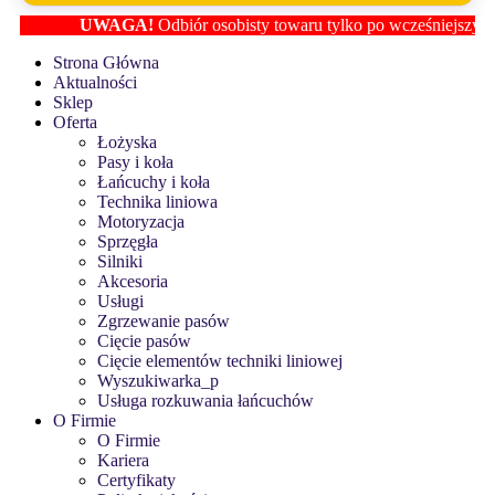
UWAGA!
Odbiór osobisty towaru tylko po wcześniejszym usta
Strona Główna
Aktualności
Sklep
Oferta
Łożyska
Pasy i koła
Łańcuchy i koła
Technika liniowa
Motoryzacja
Sprzęgła
Silniki
Akcesoria
Usługi
Zgrzewanie pasów
Cięcie pasów
Cięcie elementów techniki liniowej
Wyszukiwarka_p
Usługa rozkuwania łańcuchów
O Firmie
O Firmie
Kariera
Certyfikaty