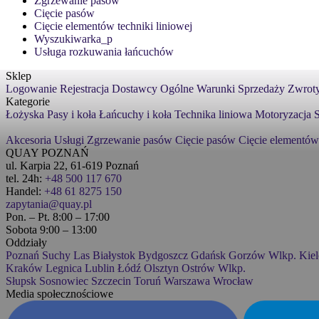
Zgrzewanie pasów
Cięcie pasów
Cięcie elementów techniki liniowej
Wyszukiwarka_p
Usługa rozkuwania łańcuchów
Sklep
Logowanie
Rejestracja
Dostawcy
Ogólne Warunki Sprzedaży
Zwroty
Kategorie
Łożyska
Pasy i koła
Łańcuchy i koła
Technika liniowa
Motoryzacja
S
Akcesoria
Usługi
Zgrzewanie pasów
Cięcie pasów
Cięcie elementów
QUAY POZNAŃ
ul. Karpia 22, 61-619 Poznań
tel. 24h:
+48 500 117 670
Handel:
+48 61 8275 150
zapytania@quay.pl
Pon. – Pt. 8:00 – 17:00
Sobota 9:00 – 13:00
Oddziały
Poznań
Suchy Las
Białystok
Bydgoszcz
Gdańsk
Gorzów Wlkp.
Kiel
Kraków
Legnica
Lublin
Łódź
Olsztyn
Ostrów Wlkp.
Słupsk
Sosnowiec
Szczecin
Toruń
Warszawa
Wrocław
Media społecznościowe