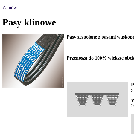
Zamów
Pasy klinowe
Pasy zespolone z pasami wąskopr
Przenoszą do 100% większe obcią
P
S
W
2