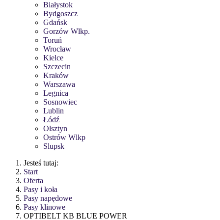
Białystok
Bydgoszcz
Gdańsk
Gorzów Wlkp.
Toruń
Wrocław
Kielce
Szczecin
Kraków
Warszawa
Legnica
Sosnowiec
Lublin
Łódź
Olsztyn
Ostrów Wlkp
Slupsk
Jesteś tutaj:
Start
Oferta
Pasy i koła
Pasy napędowe
Pasy klinowe
OPTIBELT KB BLUE POWER