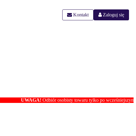
Kontakt
Zaloguj się
UWAGA!
Odbiór osobisty towaru tylko po wcześniejszym ustaleni