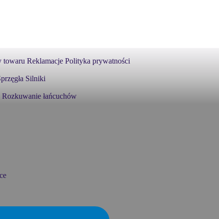
 towaru
Reklamacje
Polityka prywatności
przęgła
Silniki
Rozkuwanie łańcuchów
ce