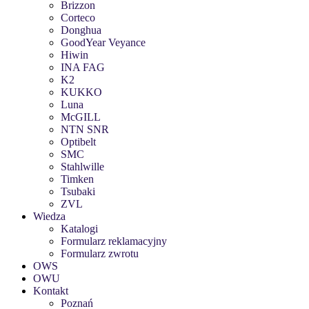
Brizzon
Corteco
Donghua
GoodYear Veyance
Hiwin
INA FAG
K2
KUKKO
Luna
McGILL
NTN SNR
Optibelt
SMC
Stahlwille
Timken
Tsubaki
ZVL
Wiedza
Katalogi
Formularz reklamacyjny
Formularz zwrotu
OWS
OWU
Kontakt
Poznań