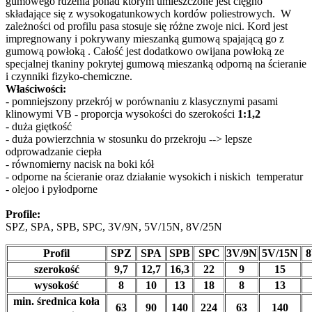
gumowego rdzenia ponad którym umieszczone jest cięgno
składające się z wysokogatunkowych kordów poliestrowych. W
zależności od profilu pasa stosuje się różne zwoje nici. Kord jest
impregnowany i pokrywany mieszanką gumową spajającą go z
gumową powłoką . Całość jest dodatkowo owijana powłoką ze
specjalnej tkaniny pokrytej gumową mieszanką odporną na ścieranie
i czynniki fizyko-chemiczne.
Właściwości:
- pomniejszony przekrój w porównaniu z klasycznymi pasami
klinowymi VB - proporcja wysokości do szerokości
1:1,2
- duża giętkość
- duża powierzchnia w stosunku do przekroju --> lepsze
odprowadzanie ciepła
- równomierny nacisk na boki kół
- odporne na ścieranie oraz działanie wysokich i niskich temperatur
- olejoo i pyłodporne
Profile:
SPZ, SPA, SPB, SPC, 3V/9N, 5V/15N, 8V/25N
Profil
SPZ
SPA
SPB
SPC
3V/9N
5V/15N
8
szerokość
9,7
12,7
16,3
22
9
15
wysokość
8
10
13
18
8
13
min. średnica koła
63
90
140
224
63
140