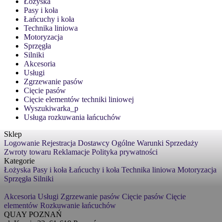
Łożyska
Pasy i koła
Łańcuchy i koła
Technika liniowa
Motoryzacja
Sprzęgła
Silniki
Akcesoria
Usługi
Zgrzewanie pasów
Cięcie pasów
Cięcie elementów techniki liniowej
Wyszukiwarka_p
Usługa rozkuwania łańcuchów
Sklep
Logowanie
Rejestracja
Dostawcy
Ogólne Warunki Sprzedaży
Zwroty towaru
Reklamacje
Polityka prywatności
Kategorie
Łożyska
Pasy i koła
Łańcuchy i koła
Technika liniowa
Motoryzacja
Sprzęgła
Silniki
Akcesoria
Usługi
Zgrzewanie pasów
Cięcie pasów
Cięcie
elementów
Rozkuwanie łańcuchów
QUAY POZNAŃ