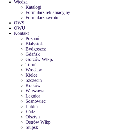
Wiedza
Katalogi
Formularz reklamacyjny
Formularz zwrotu
OWS
OWU
Kontakt
Poznań
Białystok
Bydgoszcz
Gdańsk
Gorzów Wlkp.
Toruń
Wrocław
Kielce
Szczecin
Kraków
Warszawa
Legnica
Sosnowiec
Lublin
Łódź
Olsztyn
Ostrów Wlkp
Slupsk