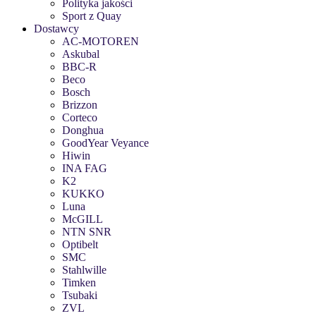
Polityka jakości
Sport z Quay
Dostawcy
AC-MOTOREN
Askubal
BBC-R
Beco
Bosch
Brizzon
Corteco
Donghua
GoodYear Veyance
Hiwin
INA FAG
K2
KUKKO
Luna
McGILL
NTN SNR
Optibelt
SMC
Stahlwille
Timken
Tsubaki
ZVL