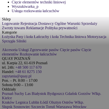
Cięcie elementów techniki liniowej
Wyszukiwarka_p
Usługa rozkuwania łańcuchów
Sklep
Logowanie
Rejestracja
Dostawcy
Ogólne Warunki Sprzedaży
Zwroty towaru
Reklamacje
Polityka prywatności
Kategorie
Łożyska
Pasy i koła
Łańcuchy i koła
Technika liniowa
Motoryzacja
Sprzęgła
Silniki
Akcesoria
Usługi
Zgrzewanie pasów
Cięcie pasów
Cięcie
elementów
Rozkuwanie łańcuchów
QUAY POZNAŃ
ul. Karpia 22, 61-619 Poznań
tel. 24h:
+48 500 117 670
Handel:
+48 61 8275 150
zapytania@quay.pl
Pon. – Pt. 8:00 – 17:00
Sobota 9:00 – 13:00
Oddziały
Poznań
Suchy Las
Białystok
Bydgoszcz
Gdańsk
Gorzów Wlkp.
Kielce
Kraków
Legnica
Lublin
Łódź
Olsztyn
Ostrów Wlkp.
Słupsk
Sosnowiec
Szczecin
Toruń
Warszawa
Wrocław