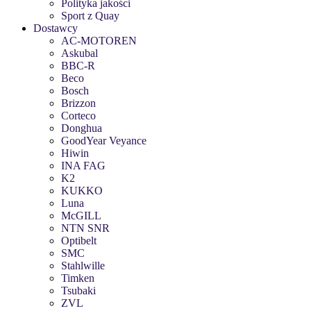
Polityka jakości
Sport z Quay
Dostawcy
AC-MOTOREN
Askubal
BBC-R
Beco
Bosch
Brizzon
Corteco
Donghua
GoodYear Veyance
Hiwin
INA FAG
K2
KUKKO
Luna
McGILL
NTN SNR
Optibelt
SMC
Stahlwille
Timken
Tsubaki
ZVL