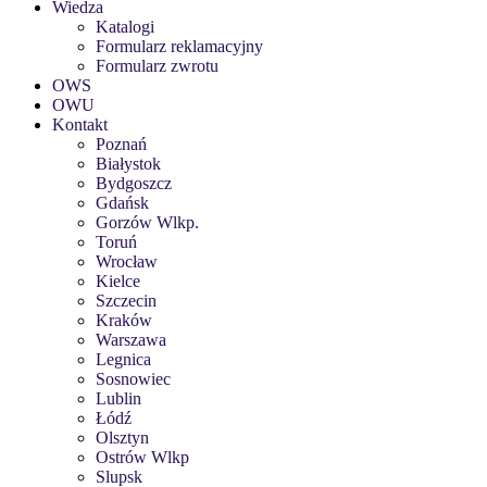
Wiedza
Katalogi
Formularz reklamacyjny
Formularz zwrotu
OWS
OWU
Kontakt
Poznań
Białystok
Bydgoszcz
Gdańsk
Gorzów Wlkp.
Toruń
Wrocław
Kielce
Szczecin
Kraków
Warszawa
Legnica
Sosnowiec
Lublin
Łódź
Olsztyn
Ostrów Wlkp
Slupsk