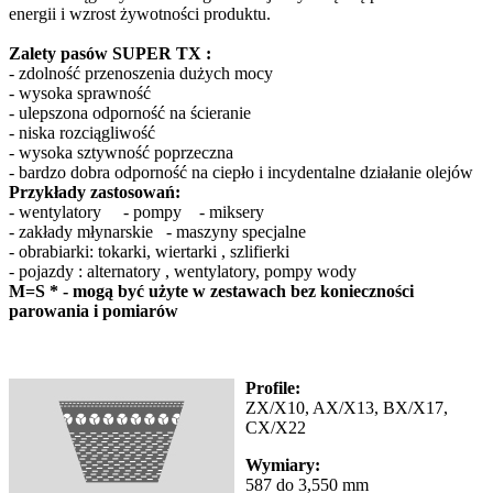
energii i wzrost żywotności produktu.
Zalety pasów SUPER TX :
- zdolność przenoszenia dużych mocy
- wysoka sprawność
- ulepszona odporność na ścieranie
- niska rozciągliwość
- wysoka sztywność poprzeczna
- bardzo dobra odporność na ciepło i incydentalne działanie olejów
Przykłady zastosowań:
- wentylatory - pompy - miksery
- zakłady młynarskie - maszyny specjalne
- obrabiarki: tokarki, wiertarki , szlifierki
- pojazdy : alternatory , wentylatory, pompy wody
M=S * - mogą być użyte w zestawach bez konieczności
parowania i pomiarów
Profile:
ZX/X10, AX/X13, BX/X17,
CX/X22
Wymiary:
587 do 3,550 mm