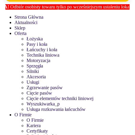
!
Odbiór osobisty towaru tylko po wcześniejszym ustaleniu lokalizacji
Strona Główna
Aktualności
Sklep
Oferta
Łożyska
Pasy i koła
Łańcuchy i koła
Technika liniowa
Motoryzacja
Sprzęgła
Silniki
Akcesoria
Usługi
Zgrzewanie pasów
Cięcie pasów
Cięcie elementów techniki liniowej
Wyszukiwarka_p
Usługa rozkuwania łańcuchów
O Firmie
O Firmie
Kariera
Certyfikaty