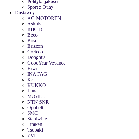
Polityka jakości
Sport z Quay
Dostawcy
AC-MOTOREN
Askubal
BBC-R
Beco
Bosch
Brizzon
Corteco
Donghua
GoodYear Veyance
Hiwin
INA FAG
K2
KUKKO
Luna
McGILL
NTN SNR
Optibelt
SMC
Stahlwille
Timken
Tsubaki
ZVL