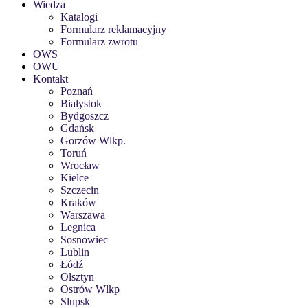
Wiedza
Katalogi
Formularz reklamacyjny
Formularz zwrotu
OWS
OWU
Kontakt
Poznań
Białystok
Bydgoszcz
Gdańsk
Gorzów Wlkp.
Toruń
Wrocław
Kielce
Szczecin
Kraków
Warszawa
Legnica
Sosnowiec
Lublin
Łódź
Olsztyn
Ostrów Wlkp
Slupsk