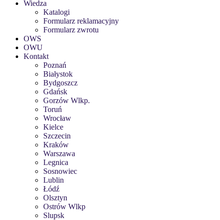
Wiedza
Katalogi
Formularz reklamacyjny
Formularz zwrotu
OWS
OWU
Kontakt
Poznań
Białystok
Bydgoszcz
Gdańsk
Gorzów Wlkp.
Toruń
Wrocław
Kielce
Szczecin
Kraków
Warszawa
Legnica
Sosnowiec
Lublin
Łódź
Olsztyn
Ostrów Wlkp
Slupsk