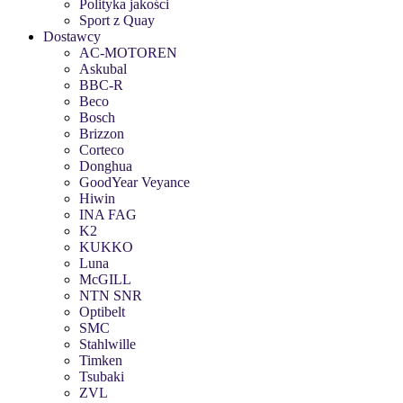
Polityka jakości
Sport z Quay
Dostawcy
AC-MOTOREN
Askubal
BBC-R
Beco
Bosch
Brizzon
Corteco
Donghua
GoodYear Veyance
Hiwin
INA FAG
K2
KUKKO
Luna
McGILL
NTN SNR
Optibelt
SMC
Stahlwille
Timken
Tsubaki
ZVL