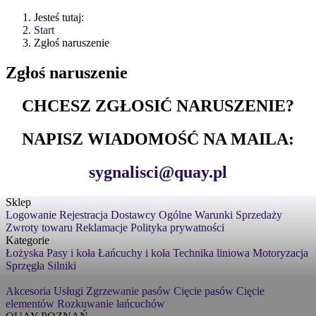
Jesteś tutaj:
Start
Zgłoś naruszenie
Zgłoś naruszenie
CHCESZ ZGŁOSIĆ NARUSZENIE?
NAPISZ WIADOMOŚĆ NA MAILA:
sygnalisci@quay.pl
Sklep
Logowanie
Rejestracja
Dostawcy
Ogólne Warunki Sprzedaży
Zwroty towaru
Reklamacje
Polityka prywatności
Kategorie
Łożyska
Pasy i koła
Łańcuchy i koła
Technika liniowa
Motoryzacja
Sprzęgła
Silniki
Akcesoria
Usługi
Zgrzewanie pasów
Cięcie pasów
Cięcie
elementów
Rozkuwanie łańcuchów