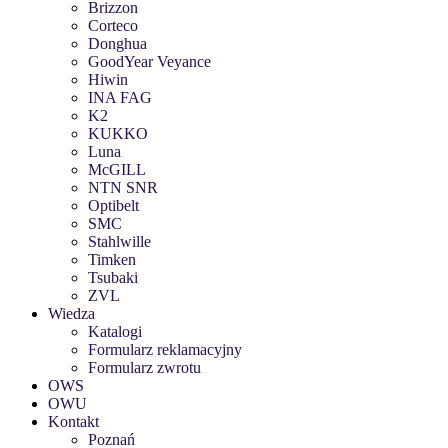
Brizzon
Corteco
Donghua
GoodYear Veyance
Hiwin
INA FAG
K2
KUKKO
Luna
McGILL
NTN SNR
Optibelt
SMC
Stahlwille
Timken
Tsubaki
ZVL
Wiedza
Katalogi
Formularz reklamacyjny
Formularz zwrotu
OWS
OWU
Kontakt
Poznań