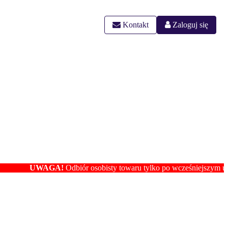
Kontakt
Zaloguj się
UWAGA!
Odbiór osobisty towaru tylko po wcześniejszym ustaleniu lo