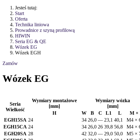
Jesteś tutaj:
Start
Oferta
Technika liniowa
Prowadnice z szyną profilową
HIWIN
Seria EG & QE
Wózek EG
Wózek EGH
Zamów
Wózek EG
Wymiary montażowe
Wymiary wózka
Seria
[mm]
[mm]
Wielkość
H
W
B
C
L1
L
M × 
EGH15SA
24
34
26,0
—
23,1
40,1
M4 × 
EGH15CA
24
34
26,0
26
39,8
56,8
M4 × 
EGH20SA
28
42
32,0
—
29,0
50,0
M5 × 