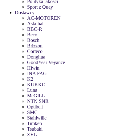
Polityka jakości
Sport z Quay
Dostawcy
AC-MOTOREN
Askubal
BBC-R
Beco
Bosch
Brizzon
Corteco
Donghua
GoodYear Veyance
Hiwin
INA FAG
K2
KUKKO
Luna
McGILL
NTN SNR
Optibelt
SMC
Stahlwille
Timken
Tsubaki
ZVL