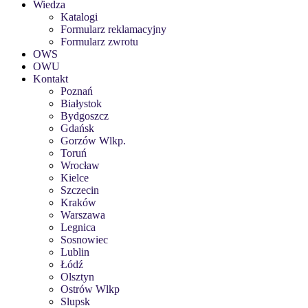
Wiedza
Katalogi
Formularz reklamacyjny
Formularz zwrotu
OWS
OWU
Kontakt
Poznań
Białystok
Bydgoszcz
Gdańsk
Gorzów Wlkp.
Toruń
Wrocław
Kielce
Szczecin
Kraków
Warszawa
Legnica
Sosnowiec
Lublin
Łódź
Olsztyn
Ostrów Wlkp
Slupsk