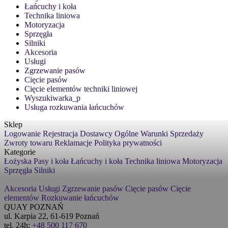
Łańcuchy i koła
Technika liniowa
Motoryzacja
Sprzęgła
Silniki
Akcesoria
Usługi
Zgrzewanie pasów
Cięcie pasów
Cięcie elementów techniki liniowej
Wyszukiwarka_p
Usługa rozkuwania łańcuchów
Sklep
Logowanie
Rejestracja
Dostawcy
Ogólne Warunki Sprzedaży
Zwroty towaru
Reklamacje
Polityka prywatności
Kategorie
Łożyska
Pasy i koła
Łańcuchy i koła
Technika liniowa
Motoryzacja
Sprzęgła
Silniki
Akcesoria
Usługi
Zgrzewanie pasów
Cięcie pasów
Cięcie
elementów
Rozkuwanie łańcuchów
QUAY POZNAŃ
ul. Karpia 22, 61-619 Poznań
tel. 24h:
+48 500 117 670