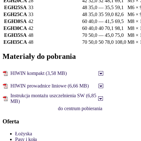
EGH20CA
28
42
32,0
32
48,1
69,1
M5 × 
EGH25SA
33
48
35,0
—
35,5
59,1
M6 × 
EGH25CA
33
48
35,0
35
59,0
82,6
M6 × 
EGH30SA
42
60
40,0
—
41,5
69,5
M8 × 
EGH30CA
42
60
40,0
40
70,1
98,1
M8 × 
EGH35SA
48
70
50,0
—
45,0
75,0
M8 × 
EGH35CA
48
70
50,0
50
78,0
108,0
M8 × 
Materiały do pobrania
HIWIN kompakt (3,58 MB)
HIWIN prowadnice liniowe (6,66 MB)
Instrukcja montażu uszczelnienia SW (6,85
MB)
do centrum pobierania
Oferta
Łożyska
Pasy i koła