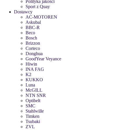
Polityka jakości
Sport z Quay
Dostawcy
AC-MOTOREN
Askubal
BBC-R
Beco
Bosch
Brizzon
Corteco
Donghua
GoodYear Veyance
Hiwin
INA FAG
K2
KUKKO
Luna
McGILL
NTN SNR
Optibelt
SMC
Stahlwille
Timken
Tsubaki
ZVL