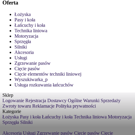
Oferta
Łożyska
Pasy i koła
Łańcuchy i koła
Technika liniowa
Motoryzacja
Sprzęgła
Silniki
Akcesoria
Usługi
Zgrzewanie pasów
Cięcie pasów
Cięcie elementów techniki liniowej
Wyszukiwarka_p
Usługa rozkuwania łańcuchów
Sklep
Logowanie
Rejestracja
Dostawcy
Ogólne Warunki Sprzedaży
Zwroty towaru
Reklamacje
Polityka prywatności
Kategorie
Łożyska
Pasy i koła
Łańcuchy i koła
Technika liniowa
Motoryzacja
Sprzęgła
Silniki
Akcesoria
Usługi
Zgrzewanie pasów
Cięcie pasów
Cięcie