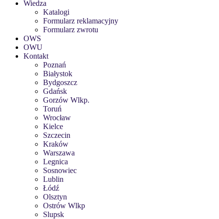
Wiedza
Katalogi
Formularz reklamacyjny
Formularz zwrotu
OWS
OWU
Kontakt
Poznań
Białystok
Bydgoszcz
Gdańsk
Gorzów Wlkp.
Toruń
Wrocław
Kielce
Szczecin
Kraków
Warszawa
Legnica
Sosnowiec
Lublin
Łódź
Olsztyn
Ostrów Wlkp
Slupsk