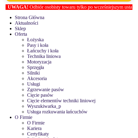
UWAGA!
Odbiór osobisty towaru tylko po wcześniejszym ustaleniu lok
Strona Główna
Aktualności
Sklep
Oferta
Łożyska
Pasy i koła
Łańcuchy i koła
Technika liniowa
Motoryzacja
Sprzęgła
Silniki
Akcesoria
Usługi
Zgrzewanie pasów
Cięcie pasów
Cięcie elementów techniki liniowej
Wyszukiwarka_p
Usługa rozkuwania łańcuchów
O Firmie
O Firmie
Kariera
Certyfikaty