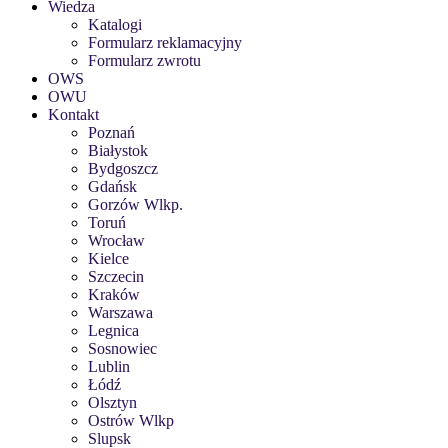
Wiedza
Katalogi
Formularz reklamacyjny
Formularz zwrotu
OWS
OWU
Kontakt
Poznań
Białystok
Bydgoszcz
Gdańsk
Gorzów Wlkp.
Toruń
Wrocław
Kielce
Szczecin
Kraków
Warszawa
Legnica
Sosnowiec
Lublin
Łódź
Olsztyn
Ostrów Wlkp
Slupsk