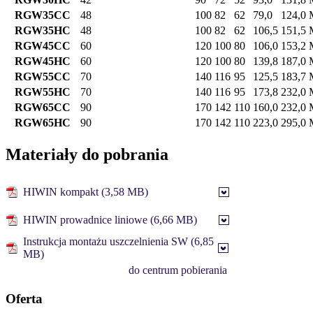
RGW35CC
48
100
82
62
79,0
124,0
RGW35HC
48
100
82
62
106,5
151,5
RGW45CC
60
120
100
80
106,0
153,2
RGW45HC
60
120
100
80
139,8
187,0
RGW55CC
70
140
116
95
125,5
183,7
RGW55HC
70
140
116
95
173,8
232,0
RGW65CC
90
170
142
110
160,0
232,0
RGW65HC
90
170
142
110
223,0
295,0
Materiały do pobrania
HIWIN kompakt (3,58 MB)
HIWIN prowadnice liniowe (6,66 MB)
Instrukcja montażu uszczelnienia SW (6,85
MB)
do centrum pobierania
Oferta