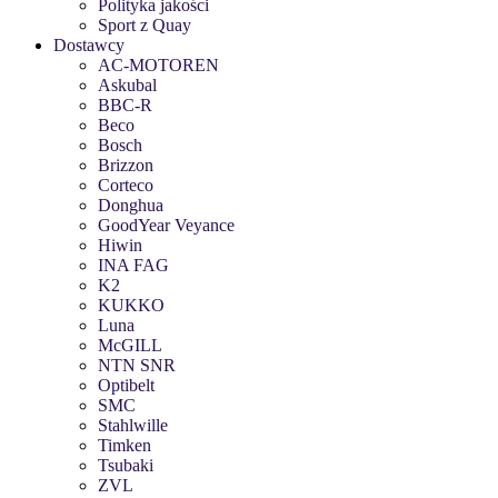
Polityka jakości
Sport z Quay
Dostawcy
AC-MOTOREN
Askubal
BBC-R
Beco
Bosch
Brizzon
Corteco
Donghua
GoodYear Veyance
Hiwin
INA FAG
K2
KUKKO
Luna
McGILL
NTN SNR
Optibelt
SMC
Stahlwille
Timken
Tsubaki
ZVL