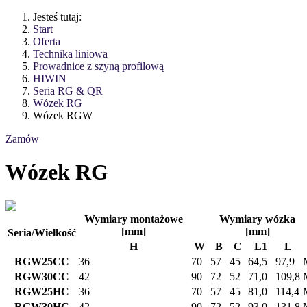
Jesteś tutaj:
Start
Oferta
Technika liniowa
Prowadnice z szyną profilową
HIWIN
Seria RG & QR
Wózek RG
Wózek RGW
Zamów
Wózek RG
Wymiary montażowe
Wymiary wózka
[mm]
[mm]
Seria/Wielkość
H
W
B
C
L1
L
RGW25CC
36
70
57
45
64,5
97,9
RGW30CC
42
90
72
52
71,0
109,8
RGW25HC
36
70
57
45
81,0
114,4
RGW30HC
42
90
72
52
93,0
131,8