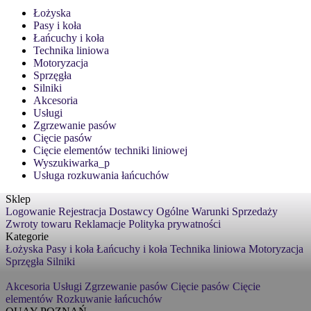
Łożyska
Pasy i koła
Łańcuchy i koła
Technika liniowa
Motoryzacja
Sprzęgła
Silniki
Akcesoria
Usługi
Zgrzewanie pasów
Cięcie pasów
Cięcie elementów techniki liniowej
Wyszukiwarka_p
Usługa rozkuwania łańcuchów
Sklep
Logowanie
Rejestracja
Dostawcy
Ogólne Warunki Sprzedaży
Zwroty towaru
Reklamacje
Polityka prywatności
Kategorie
Łożyska
Pasy i koła
Łańcuchy i koła
Technika liniowa
Motoryzacja
Sprzęgła
Silniki
Akcesoria
Usługi
Zgrzewanie pasów
Cięcie pasów
Cięcie
elementów
Rozkuwanie łańcuchów