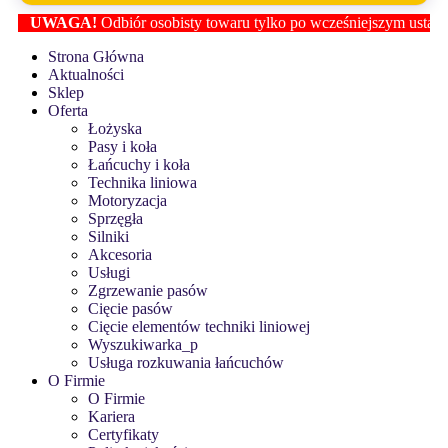
UWAGA!
Odbiór osobisty towaru tylko po wcześniejszym ustaleniu lo
Strona Główna
Aktualności
Sklep
Oferta
Łożyska
Pasy i koła
Łańcuchy i koła
Technika liniowa
Motoryzacja
Sprzęgła
Silniki
Akcesoria
Usługi
Zgrzewanie pasów
Cięcie pasów
Cięcie elementów techniki liniowej
Wyszukiwarka_p
Usługa rozkuwania łańcuchów
O Firmie
O Firmie
Kariera
Certyfikaty