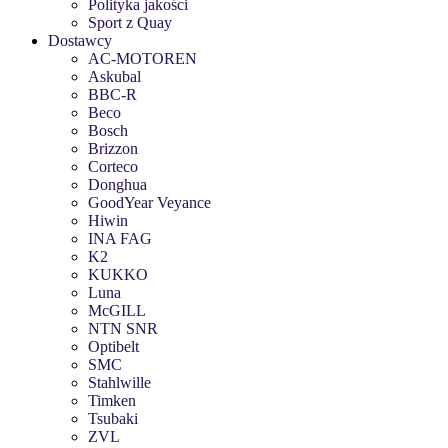
Polityka jakości
Sport z Quay
Dostawcy
AC-MOTOREN
Askubal
BBC-R
Beco
Bosch
Brizzon
Corteco
Donghua
GoodYear Veyance
Hiwin
INA FAG
K2
KUKKO
Luna
McGILL
NTN SNR
Optibelt
SMC
Stahlwille
Timken
Tsubaki
ZVL