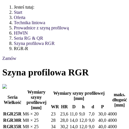
Jesteś tutaj:
Start
Oferta
Technika liniowa
Prowadnice z szyną profilową
HIWIN
Seria RG & QR
Szyna profilowa RGR
RGR-R
Zamów
Szyna profilowa RGR
Wymiary
Wymiary szyny profilowej
maks.
Seria
szyny
[mm]
długość
Wielkość
profilowej
[mm]
WR
HR
D
h
d
P
[mm]
RGR25R
M6 × 20
23
23,6
11,0
9,0
7,0
30,0
4000
RGR30R
M8 × 25
28
28,0
14,0
12,0
9,0
40,0
4000
RGR35R
M8 × 25
34
30,2
14,0
12,0
9,0
40,0
4000