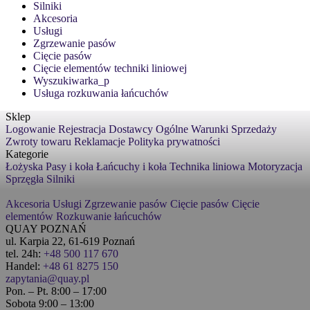
Silniki
Akcesoria
Usługi
Zgrzewanie pasów
Cięcie pasów
Cięcie elementów techniki liniowej
Wyszukiwarka_p
Usługa rozkuwania łańcuchów
Sklep
Logowanie
Rejestracja
Dostawcy
Ogólne Warunki Sprzedaży
Zwroty towaru
Reklamacje
Polityka prywatności
Kategorie
Łożyska
Pasy i koła
Łańcuchy i koła
Technika liniowa
Motoryzacja
Sprzęgła
Silniki
Akcesoria
Usługi
Zgrzewanie pasów
Cięcie pasów
Cięcie
elementów
Rozkuwanie łańcuchów
QUAY POZNAŃ
ul. Karpia 22, 61-619 Poznań
tel. 24h:
+48 500 117 670
Handel:
+48 61 8275 150
zapytania@quay.pl
Pon. – Pt. 8:00 – 17:00
Sobota 9:00 – 13:00