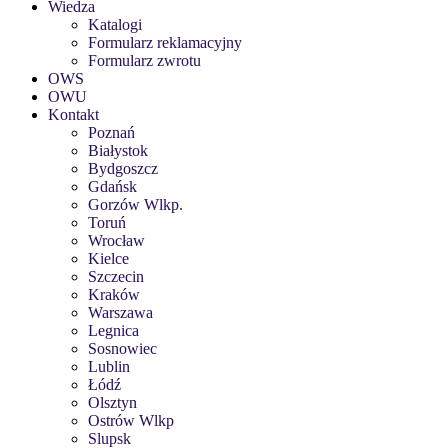
Wiedza
Katalogi
Formularz reklamacyjny
Formularz zwrotu
OWS
OWU
Kontakt
Poznań
Białystok
Bydgoszcz
Gdańsk
Gorzów Wlkp.
Toruń
Wrocław
Kielce
Szczecin
Kraków
Warszawa
Legnica
Sosnowiec
Lublin
Łódź
Olsztyn
Ostrów Wlkp
Slupsk