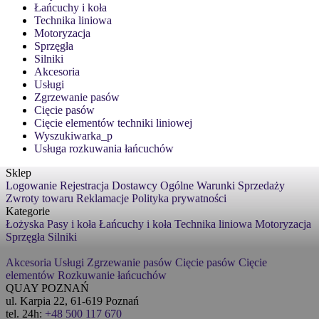
Łańcuchy i koła
Technika liniowa
Motoryzacja
Sprzęgła
Silniki
Akcesoria
Usługi
Zgrzewanie pasów
Cięcie pasów
Cięcie elementów techniki liniowej
Wyszukiwarka_p
Usługa rozkuwania łańcuchów
Sklep
Logowanie
Rejestracja
Dostawcy
Ogólne Warunki Sprzedaży
Zwroty towaru
Reklamacje
Polityka prywatności
Kategorie
Łożyska
Pasy i koła
Łańcuchy i koła
Technika liniowa
Motoryzacja
Sprzęgła
Silniki
Akcesoria
Usługi
Zgrzewanie pasów
Cięcie pasów
Cięcie
elementów
Rozkuwanie łańcuchów
QUAY POZNAŃ
ul. Karpia 22, 61-619 Poznań
tel. 24h:
+48 500 117 670