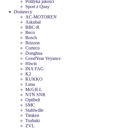
Polityka jakości
Sport z Quay
Dostawcy
AC-MOTOREN
Askubal
BBC-R
Beco
Bosch
Brizzon
Corteco
Donghua
GoodYear Veyance
Hiwin
INA FAG
K2
KUKKO
Luna
McGILL
NTN SNR
Optibelt
SMC
Stahlwille
Timken
Tsubaki
ZVL