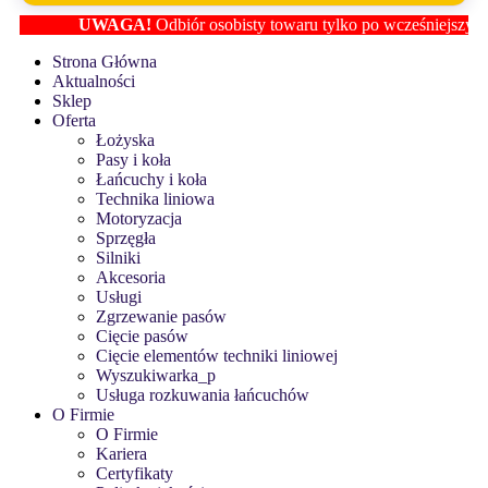
UWAGA!
Odbiór osobisty towaru tylko po wcześniejszym usta
Strona Główna
Aktualności
Sklep
Oferta
Łożyska
Pasy i koła
Łańcuchy i koła
Technika liniowa
Motoryzacja
Sprzęgła
Silniki
Akcesoria
Usługi
Zgrzewanie pasów
Cięcie pasów
Cięcie elementów techniki liniowej
Wyszukiwarka_p
Usługa rozkuwania łańcuchów
O Firmie
O Firmie
Kariera
Certyfikaty