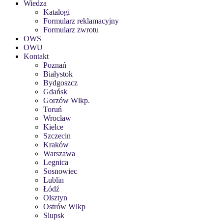
Wiedza
Katalogi
Formularz reklamacyjny
Formularz zwrotu
OWS
OWU
Kontakt
Poznań
Białystok
Bydgoszcz
Gdańsk
Gorzów Wlkp.
Toruń
Wrocław
Kielce
Szczecin
Kraków
Warszawa
Legnica
Sosnowiec
Lublin
Łódź
Olsztyn
Ostrów Wlkp
Slupsk