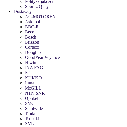
Polityka jakości
Sport z Quay
Dostawcy
AC-MOTOREN
Askubal
BBC-R
Beco
Bosch
Brizzon
Corteco
Donghua
GoodYear Veyance
Hiwin
INA FAG
K2
KUKKO
Luna
McGILL
NTN SNR
Optibelt
SMC
Stahlwille
Timken
Tsubaki
ZVL