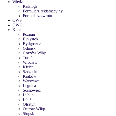
Wiedza
Katalogi
Formularz reklamacyjny
Formularz zwrotu
OWS
OWU
Kontakt
Poznań
Białystok
Bydgoszcz
Gdańsk
Gorzów Wlkp.
Toruń
Wrocław
Kielce
Szczecin
Kraków
Warszawa
Legnica
Sosnowiec
Lublin
Łódź
Olsztyn
Ostrów Wlkp
Slupsk