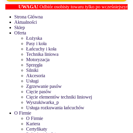
UWAGA!
Odbiór osobisty towaru tylko po wcześniejszym usta
Strona Główna
Aktualności
Sklep
Oferta
Łożyska
Pasy i koła
Łańcuchy i koła
Technika liniowa
Motoryzacja
Sprzęgła
Silniki
Akcesoria
Usługi
Zgrzewanie pasów
Cięcie pasów
Cięcie elementów techniki liniowej
Wyszukiwarka_p
Usługa rozkuwania łańcuchów
O Firmie
O Firmie
Kariera
Certyfikaty