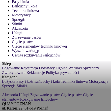
Pasy i koła
Łańcuchy i koła
Technika liniowa
Motoryzacja
Sprzęgła
Silniki
Akcesoria
Usługi
Zgrzewanie pasów
Cięcie pasów
Cięcie elementów techniki liniowej
Wyszukiwarka_p
Usługa rozkuwania łańcuchów
Sklep
Logowanie
Rejestracja
Dostawcy
Ogólne Warunki Sprzedaży
Zwroty towaru
Reklamacje
Polityka prywatności
Kategorie
Łożyska
Pasy i koła
Łańcuchy i koła
Technika liniowa
Motoryzacja
Sprzęgła
Silniki
Akcesoria
Usługi
Zgrzewanie pasów
Cięcie pasów
Cięcie
elementów
Rozkuwanie łańcuchów
QUAY POZNAŃ
ul. Karpia 22, 61-619 Poznań