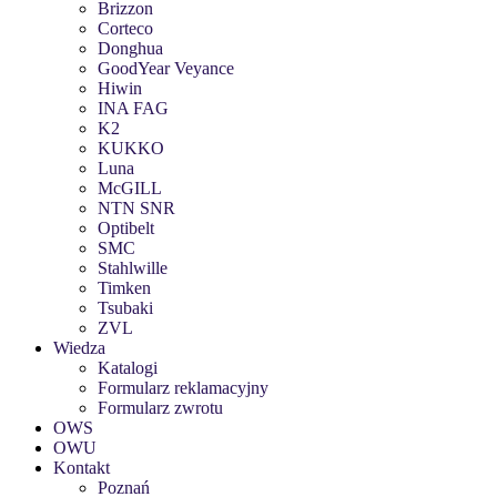
Brizzon
Corteco
Donghua
GoodYear Veyance
Hiwin
INA FAG
K2
KUKKO
Luna
McGILL
NTN SNR
Optibelt
SMC
Stahlwille
Timken
Tsubaki
ZVL
Wiedza
Katalogi
Formularz reklamacyjny
Formularz zwrotu
OWS
OWU
Kontakt
Poznań