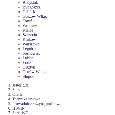
Białystok
Bydgoszcz
Gdańsk
Gorzów Wlkp.
Toruń
Wrocław
Kielce
Szczecin
Kraków
Warszawa
Legnica
Sosnowiec
Lublin
Łódź
Olsztyn
Ostrów Wlkp
Slupsk
Jesteś tutaj:
Start
Oferta
Technika liniowa
Prowadnice z szyną profilową
HIWIN
Seria WE