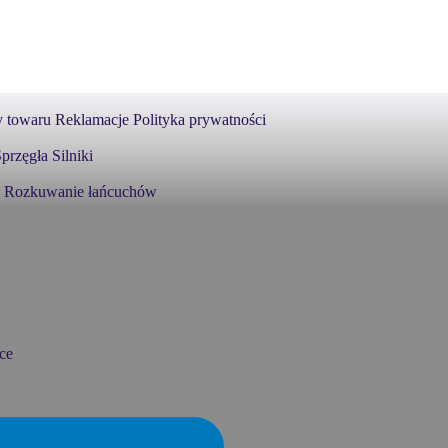
 towaru
Reklamacje
Polityka prywatności
przęgła
Silniki
Rozkuwanie łańcuchów
ce