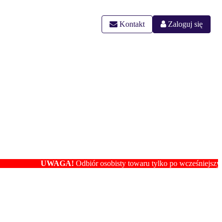
Kontakt
Zaloguj się
UWAGA!
Odbiór osobisty towaru tylko po wcześniejszym ustalen