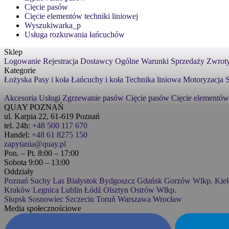
Cięcie pasów
Cięcie elementów techniki liniowej
Wyszukiwarka_p
Usługa rozkuwania łańcuchów
Sklep
Logowanie
Rejestracja
Dostawcy
Ogólne Warunki Sprzedaży
Zwroty
Kategorie
Łożyska
Pasy i koła
Łańcuchy i koła
Technika liniowa
Motoryzacja
S
Akcesoria
Usługi
Zgrzewanie pasów
Cięcie pasów
Cięcie elementów
QUAY POZNAŃ
ul. Karpia 22, 61-619 Poznań
tel. 24h:
+48 500 117 670
Handel:
+48 61 8275 150
zapytania@quay.pl
Pon. – Pt. 8:00 – 17:00
Sobota 9:00 – 13:00
Oddziały
Poznań
Suchy Las
Białystok
Bydgoszcz
Gdańsk
Gorzów Wlkp.
Kiel
Kraków
Legnica
Lublin
Łódź
Olsztyn
Ostrów Wlkp.
Słupsk
Sosnowiec
Szczecin
Toruń
Warszawa
Wrocław
Media społecznościowe