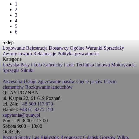
1
2
3
4
5
6
Sklep
Logowanie
Rejestracja
Dostawcy
Ogólne Warunki Sprzedaży
Zwroty towaru
Reklamacje
Polityka prywatności
Kategorie
Łożyska
Pasy i koła
Łańcuchy i koła
Technika liniowa
Motoryzacja
Sprzęgła
Silniki
Akcesoria
Usługi
Zgrzewanie pasów
Cięcie pasów
Cięcie
elementów
Rozkuwanie łańcuchów
QUAY POZNAŃ
ul. Karpia 22, 61-619 Poznań
tel. 24h:
+48 500 117 670
Handel:
+48 61 8275 150
zapytania@quay.pl
Pon. – Pt. 8:00 – 17:00
Sobota 9:00 – 13:00
Oddziały
Poznań
Suchy Las
Białystok
Bydgoszcz
Gdańsk
Gorzów Wlkp.