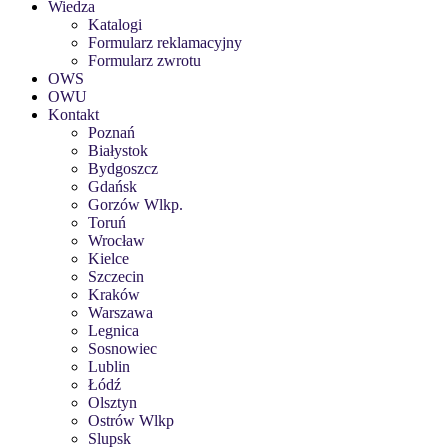
Wiedza
Katalogi
Formularz reklamacyjny
Formularz zwrotu
OWS
OWU
Kontakt
Poznań
Białystok
Bydgoszcz
Gdańsk
Gorzów Wlkp.
Toruń
Wrocław
Kielce
Szczecin
Kraków
Warszawa
Legnica
Sosnowiec
Lublin
Łódź
Olsztyn
Ostrów Wlkp
Slupsk