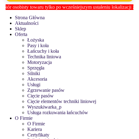
 towaru tylko po wcześniejszym ustaleniu lokalizacji z
Biurem Obsłu
Strona Główna
Aktualności
Sklep
Oferta
Łożyska
Pasy i koła
Łańcuchy i koła
Technika liniowa
Motoryzacja
Sprzęgła
Silniki
Akcesoria
Usługi
Zgrzewanie pasów
Cięcie pasów
Cięcie elementów techniki liniowej
Wyszukiwarka_p
Usługa rozkuwania łańcuchów
O Firmie
O Firmie
Kariera
Certyfikaty