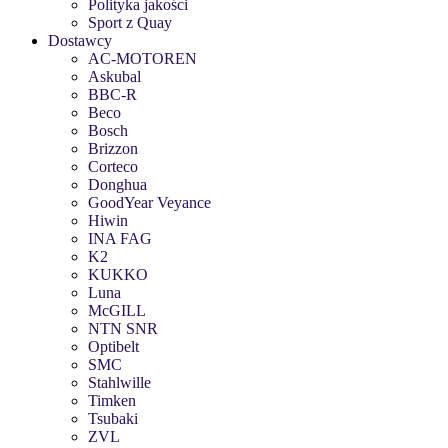
Polityka jakości
Sport z Quay
Dostawcy
AC-MOTOREN
Askubal
BBC-R
Beco
Bosch
Brizzon
Corteco
Donghua
GoodYear Veyance
Hiwin
INA FAG
K2
KUKKO
Luna
McGILL
NTN SNR
Optibelt
SMC
Stahlwille
Timken
Tsubaki
ZVL