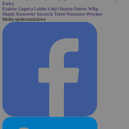
Kielce
Kraków
Legnica
Lublin
Łódź
Olsztyn
Ostrów Wlkp.
Słupsk
Sosnowiec
Szczecin
Toruń
Warszawa
Wrocław
Media społecznościowe