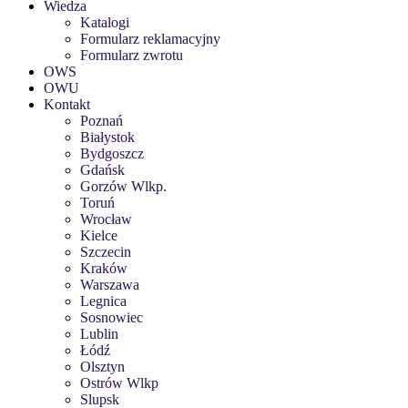
Wiedza
Katalogi
Formularz reklamacyjny
Formularz zwrotu
OWS
OWU
Kontakt
Poznań
Białystok
Bydgoszcz
Gdańsk
Gorzów Wlkp.
Toruń
Wrocław
Kielce
Szczecin
Kraków
Warszawa
Legnica
Sosnowiec
Lublin
Łódź
Olsztyn
Ostrów Wlkp
Slupsk