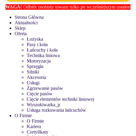
WAGA!
Odbiór osobisty towaru tylko po wcześniejszym ustaleniu loka
Strona Główna
Aktualności
Sklep
Oferta
Łożyska
Pasy i koła
Łańcuchy i koła
Technika liniowa
Motoryzacja
Sprzęgła
Silniki
Akcesoria
Usługi
Zgrzewanie pasów
Cięcie pasów
Cięcie elementów techniki liniowej
Wyszukiwarka_p
Usługa rozkuwania łańcuchów
O Firmie
O Firmie
Kariera
Certyfikaty