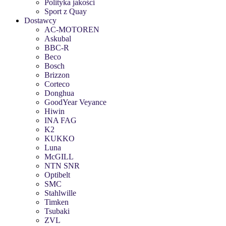
Polityka jakości
Sport z Quay
Dostawcy
AC-MOTOREN
Askubal
BBC-R
Beco
Bosch
Brizzon
Corteco
Donghua
GoodYear Veyance
Hiwin
INA FAG
K2
KUKKO
Luna
McGILL
NTN SNR
Optibelt
SMC
Stahlwille
Timken
Tsubaki
ZVL