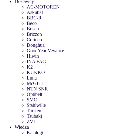
Dostawcy
AC-MOTOREN
Askubal
BBC-R
Beco
Bosch
Brizzon
Corteco
Donghua
GoodYear Veyance
Hiwin
INA FAG
K2
KUKKO
Luna
McGILL
NTN SNR
Optibelt
SMC
Stahlwille
Timken
Tsubaki
ZVL
Wiedza
Katalogi