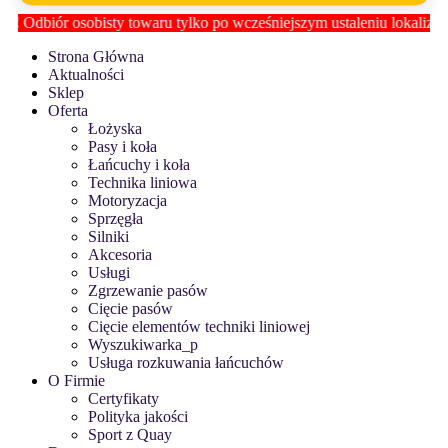
obisty towaru tylko po wcześniejszym ustaleniu lokalizacji z
Biurem 
Strona Główna
Aktualności
Sklep
Oferta
Łożyska
Pasy i koła
Łańcuchy i koła
Technika liniowa
Motoryzacja
Sprzęgła
Silniki
Akcesoria
Usługi
Zgrzewanie pasów
Cięcie pasów
Cięcie elementów techniki liniowej
Wyszukiwarka_p
Usługa rozkuwania łańcuchów
O Firmie
Certyfikaty
Polityka jakości
Sport z Quay