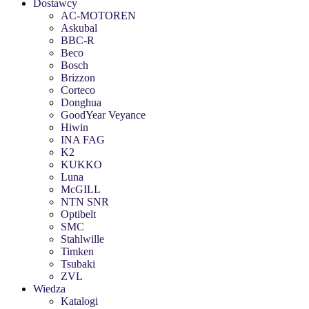
Dostawcy
AC-MOTOREN
Askubal
BBC-R
Beco
Bosch
Brizzon
Corteco
Donghua
GoodYear Veyance
Hiwin
INA FAG
K2
KUKKO
Luna
McGILL
NTN SNR
Optibelt
SMC
Stahlwille
Timken
Tsubaki
ZVL
Wiedza
Katalogi