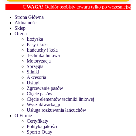
UWAGA!
Odbiór osobisty towaru tylko po wcześniejszym ust
Strona Główna
Aktualności
Sklep
Oferta
Łożyska
Pasy i koła
Łańcuchy i koła
Technika liniowa
Motoryzacja
Sprzęgła
Silniki
Akcesoria
Usługi
Zgrzewanie pasów
Cięcie pasów
Cięcie elementów techniki liniowej
Wyszukiwarka_p
Usługa rozkuwania łańcuchów
O Firmie
Certyfikaty
Polityka jakości
Sport z Quay