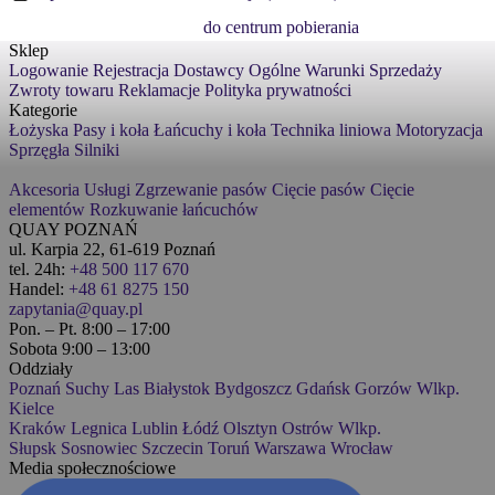
do centrum pobierania
Sklep
Logowanie
Rejestracja
Dostawcy
Ogólne Warunki Sprzedaży
Zwroty towaru
Reklamacje
Polityka prywatności
Kategorie
Łożyska
Pasy i koła
Łańcuchy i koła
Technika liniowa
Motoryzacja
Sprzęgła
Silniki
Akcesoria
Usługi
Zgrzewanie pasów
Cięcie pasów
Cięcie
elementów
Rozkuwanie łańcuchów
QUAY POZNAŃ
ul. Karpia 22, 61-619 Poznań
tel. 24h:
+48 500 117 670
Handel:
+48 61 8275 150
zapytania@quay.pl
Pon. – Pt. 8:00 – 17:00
Sobota 9:00 – 13:00
Oddziały
Poznań
Suchy Las
Białystok
Bydgoszcz
Gdańsk
Gorzów Wlkp.
Kielce
Kraków
Legnica
Lublin
Łódź
Olsztyn
Ostrów Wlkp.
Słupsk
Sosnowiec
Szczecin
Toruń
Warszawa
Wrocław
Media społecznościowe