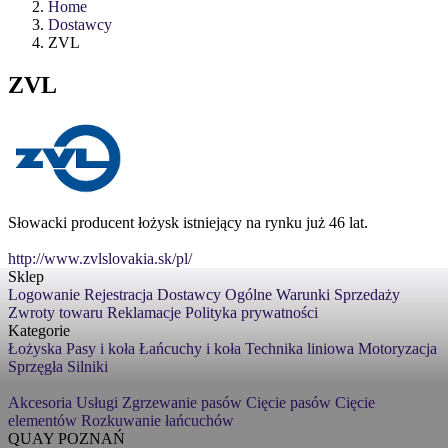
Home
Dostawcy
ZVL
ZVL
Słowacki producent łożysk istniejący na rynku już 46 lat.
http://www.zvlslovakia.sk/pl/
Sklep
Logowanie
Rejestracja
Dostawcy
Ogólne Warunki Sprzedaży
Zwroty towaru
Reklamacje
Polityka prywatności
Kategorie
Łożyska
Pasy i koła
Łańcuchy i koła
Technika liniowa
Motoryzacja
Sprzęgła
Silniki
Akcesoria
Usługi
Zgrzewanie pasów
Cięcie pasów
Cięcie
elementów
Rozkuwanie łańcuchów
QUAY POZNAŃ