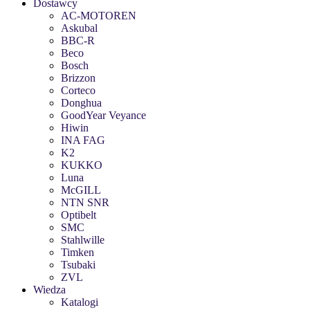
Dostawcy
AC-MOTOREN
Askubal
BBC-R
Beco
Bosch
Brizzon
Corteco
Donghua
GoodYear Veyance
Hiwin
INA FAG
K2
KUKKO
Luna
McGILL
NTN SNR
Optibelt
SMC
Stahlwille
Timken
Tsubaki
ZVL
Wiedza
Katalogi