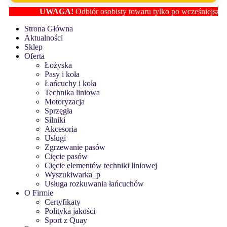
UWAGA!
Odbiór osobisty towaru tylko po wcześniejszym us
Strona Główna
Aktualności
Sklep
Oferta
Łożyska
Pasy i koła
Łańcuchy i koła
Technika liniowa
Motoryzacja
Sprzęgła
Silniki
Akcesoria
Usługi
Zgrzewanie pasów
Cięcie pasów
Cięcie elementów techniki liniowej
Wyszukiwarka_p
Usługa rozkuwania łańcuchów
O Firmie
Certyfikaty
Polityka jakości
Sport z Quay