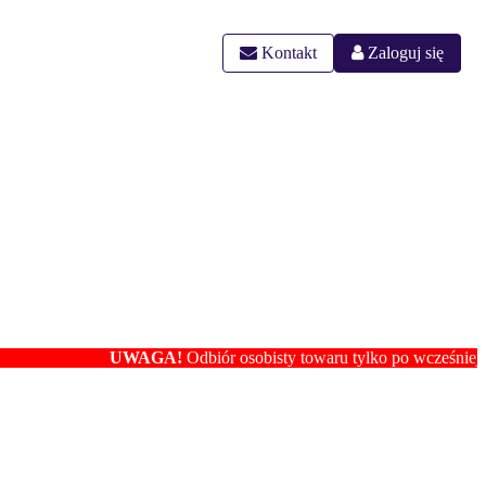
Kontakt
Zaloguj się
UWAGA!
Odbiór osobisty towaru tylko po wcześniejszym u