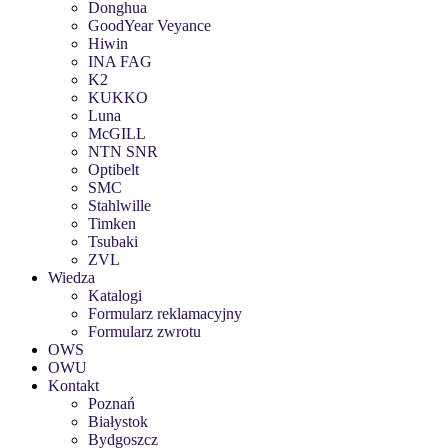
Donghua
GoodYear Veyance
Hiwin
INA FAG
K2
KUKKO
Luna
McGILL
NTN SNR
Optibelt
SMC
Stahlwille
Timken
Tsubaki
ZVL
Wiedza
Katalogi
Formularz reklamacyjny
Formularz zwrotu
OWS
OWU
Kontakt
Poznań
Białystok
Bydgoszcz