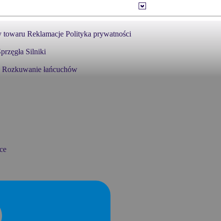
 towaru
Reklamacje
Polityka prywatności
przęgła
Silniki
Rozkuwanie łańcuchów
ce