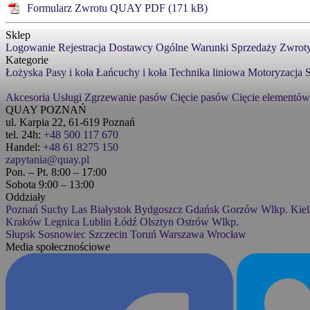
Formularz Zwrotu QUAY PDF (171 kB)
Sklep
Logowanie
Rejestracja
Dostawcy
Ogólne Warunki Sprzedaży
Zwroty
Kategorie
Łożyska
Pasy i koła
Łańcuchy i koła
Technika liniowa
Motoryzacja
S
Akcesoria
Usługi
Zgrzewanie pasów
Cięcie pasów
Cięcie elementów
QUAY POZNAŃ
ul. Karpia 22, 61-619 Poznań
tel. 24h:
+48 500 117 670
Handel:
+48 61 8275 150
zapytania@quay.pl
Pon. – Pt. 8:00 – 17:00
Sobota 9:00 – 13:00
Oddziały
Poznań
Suchy Las
Białystok
Bydgoszcz
Gdańsk
Gorzów Wlkp.
Kiel
Kraków
Legnica
Lublin
Łódź
Olsztyn
Ostrów Wlkp.
Słupsk
Sosnowiec
Szczecin
Toruń
Warszawa
Wrocław
Media społecznościowe