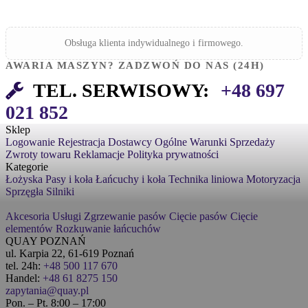
Obsługa klienta indywidualnego i firmowego.
AWARIA MASZYN? ZADZWOŃ DO NAS (24H)
TEL. SERWISOWY:
+48 697
021 852
Sklep
Logowanie
Rejestracja
Dostawcy
Ogólne Warunki Sprzedaży
Zwroty towaru
Reklamacje
Polityka prywatności
Kategorie
Łożyska
Pasy i koła
Łańcuchy i koła
Technika liniowa
Motoryzacja
Sprzęgła
Silniki
Akcesoria
Usługi
Zgrzewanie pasów
Cięcie pasów
Cięcie
elementów
Rozkuwanie łańcuchów
QUAY POZNAŃ
ul. Karpia 22, 61-619 Poznań
tel. 24h:
+48 500 117 670
Handel:
+48 61 8275 150
zapytania@quay.pl
Pon. – Pt. 8:00 – 17:00