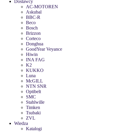
Dostawcy
AC-MOTOREN
Askubal
BBC-R
Beco
Bosch
Brizzon
Corteco
Donghua
GoodYear Veyance
Hiwin
INA FAG
K2
KUKKO
Luna
McGILL
NTN SNR
Optibelt
SMC
Stahlwille
Timken
Tsubaki
ZVL
Wiedza
Katalogi