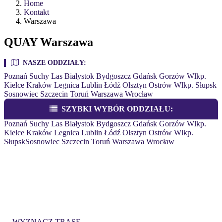
Home
Kontakt
Warszawa
QUAY Warszawa
NASZE ODDZIAŁY:
Poznań
Suchy Las
Białystok
Bydgoszcz
Gdańsk
Gorzów Wlkp.
Kielce
Kraków
Legnica
Lublin
Łódź
Olsztyn
Ostrów Wlkp.
Słupsk
Sosnowiec
Szczecin
Toruń
Warszawa
Wrocław
SZYBKI WYBÓR ODDZIAŁU:
Poznań
Suchy Las
Białystok
Bydgoszcz
Gdańsk
Gorzów Wlkp.
Kielce
Kraków
Legnica
Lublin
Łódź
Olsztyn
Ostrów Wlkp.
Słupsk
Sosnowiec
Szczecin
Toruń
Warszawa
Wrocław
QUAY WARSZAWA
Aleja Prymasa Tysiąclecia 81a/paw. 5, 01-242
Warszawa
WYZNACZ TRASĘ