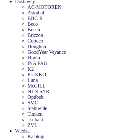
Dostawcy
AC-MOTOREN
Askubal
BBC-R
Beco
Bosch
Brizzon
Corteco
Donghua
GoodYear Veyance
Hiwin
INA FAG
K2
KUKKO
Luna
McGILL
NTN SNR
Optibelt
SMC
Stahlwille
Timken
Tsubaki
ZVL
Wiedza
Katalogi