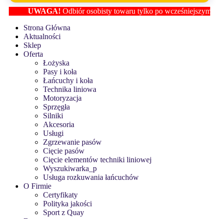
UWAGA!
Odbiór osobisty towaru tylko po wcześniejszym ustalen
Strona Główna
Aktualności
Sklep
Oferta
Łożyska
Pasy i koła
Łańcuchy i koła
Technika liniowa
Motoryzacja
Sprzęgła
Silniki
Akcesoria
Usługi
Zgrzewanie pasów
Cięcie pasów
Cięcie elementów techniki liniowej
Wyszukiwarka_p
Usługa rozkuwania łańcuchów
O Firmie
Certyfikaty
Polityka jakości
Sport z Quay