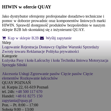
HIWIN w ofercie QUAY
Jako dystrybutor oferujemy profesjonalne doradztwo techniczne i
pomoc w doborze prowadnic oraz komponentów liniowych marki
HIWIN. Sprawdź dostępność produktów bezpośrednio w naszym
sklepie B2B lub skontaktuj się z inżynierami QUAY.
Kup w sklepie B2B
Wyślij zapytanie
Sklep
Logowanie
Rejestracja
Dostawcy
Ogólne Warunki Sprzedaży
Zwroty towaru
Reklamacje
Polityka prywatności
Kategorie
Łożyska
Pasy i koła
Łańcuchy i koła
Technika liniowa
Motoryzacja
Sprzęgła
Silniki
Akcesoria
Usługi
Zgrzewanie pasów
Cięcie pasów
Cięcie
elementów
Rozkuwanie łańcuchów
QUAY POZNAŃ
ul. Karpia 22, 61-619 Poznań
tel. 24h:
+48 500 117 670
Handel:
+48 61 8275 150
zapytania@quay.pl
Pon. – Pt. 8:00 – 17:00
Sobota 9:00 – 13:00