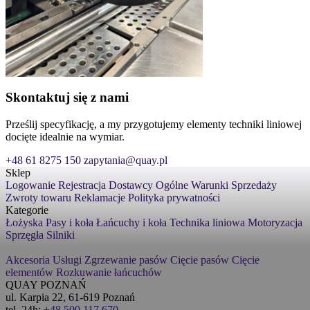
Skontaktuj się z nami
Prześlij specyfikację, a my przygotujemy elementy techniki liniowej
docięte idealnie na wymiar.
+48 61 8275 150
zapytania@quay.pl
Sklep
Logowanie
Rejestracja
Dostawcy
Ogólne Warunki Sprzedaży
Zwroty towaru
Reklamacje
Polityka prywatności
Kategorie
Łożyska
Pasy i koła
Łańcuchy i koła
Technika liniowa
Motoryzacja
Sprzęgła
Silniki
Akcesoria
Usługi
Zgrzewanie pasów
Cięcie pasów
Cięcie
elementów
Rozkuwanie łańcuchów
QUAY POZNAŃ
ul. Karpia 22, 61-619 Poznań
tel. 24h:
+48 500 117 670