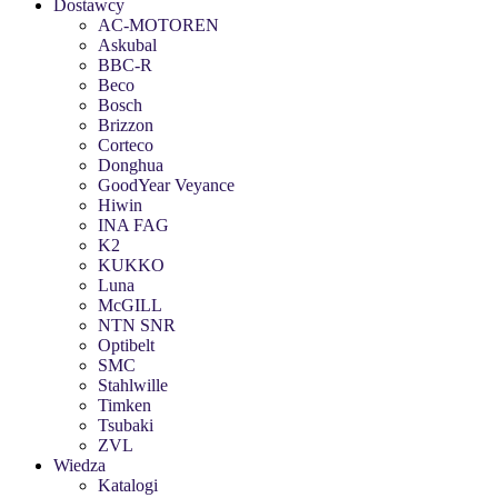
Dostawcy
AC-MOTOREN
Askubal
BBC-R
Beco
Bosch
Brizzon
Corteco
Donghua
GoodYear Veyance
Hiwin
INA FAG
K2
KUKKO
Luna
McGILL
NTN SNR
Optibelt
SMC
Stahlwille
Timken
Tsubaki
ZVL
Wiedza
Katalogi