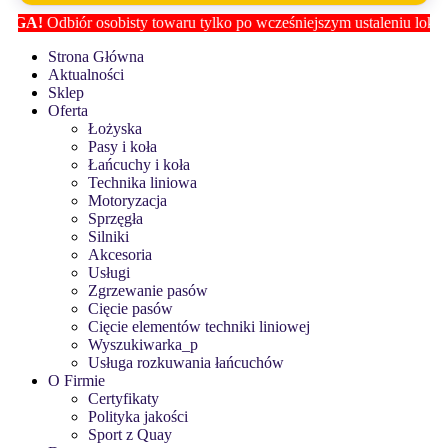
y towaru tylko po wcześniejszym ustaleniu lokalizacji z
Biurem Obsłu
Strona Główna
Aktualności
Sklep
Oferta
Łożyska
Pasy i koła
Łańcuchy i koła
Technika liniowa
Motoryzacja
Sprzęgła
Silniki
Akcesoria
Usługi
Zgrzewanie pasów
Cięcie pasów
Cięcie elementów techniki liniowej
Wyszukiwarka_p
Usługa rozkuwania łańcuchów
O Firmie
Certyfikaty
Polityka jakości
Sport z Quay