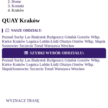
Home
Kontakt
Kraków
QUAY Kraków
NASZE ODDZIAŁY:
Poznań
Suchy Las
Białystok
Bydgoszcz
Gdańsk
Gorzów Wlkp.
Kielce
Kraków
Legnica
Lublin
Łódź
Olsztyn
Ostrów Wlkp.
Słupsk
Sosnowiec
Szczecin
Toruń
Warszawa
Wrocław
SZYBKI WYBÓR ODDZIAŁU:
Poznań
Suchy Las
Białystok
Bydgoszcz
Gdańsk
Gorzów Wlkp.
Kielce
Kraków
Legnica
Lublin
Łódź
Olsztyn
Ostrów Wlkp.
Słupsk
Sosnowiec
Szczecin
Toruń
Warszawa
Wrocław
QUAY KRAKÓW
ul. Nad Serafą 56a, 30-864 Kraków
WYZNACZ TRASĘ