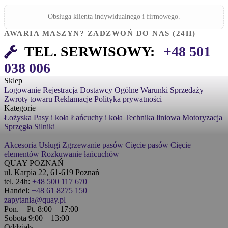
Obsługa klienta indywidualnego i firmowego.
AWARIA MASZYN? ZADZWOŃ DO NAS (24H)
TEL. SERWISOWY:
+48 501
038 006
Sklep
Logowanie
Rejestracja
Dostawcy
Ogólne Warunki Sprzedaży
Zwroty towaru
Reklamacje
Polityka prywatności
Kategorie
Łożyska
Pasy i koła
Łańcuchy i koła
Technika liniowa
Motoryzacja
Sprzęgła
Silniki
Akcesoria
Usługi
Zgrzewanie pasów
Cięcie pasów
Cięcie
elementów
Rozkuwanie łańcuchów
QUAY POZNAŃ
ul. Karpia 22, 61-619 Poznań
tel. 24h:
+48 500 117 670
Handel:
+48 61 8275 150
zapytania@quay.pl
Pon. – Pt. 8:00 – 17:00
Sobota 9:00 – 13:00
Oddziały