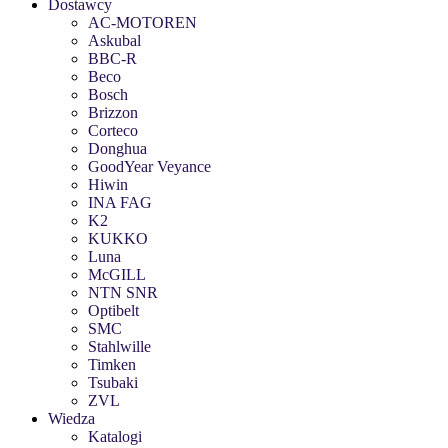
Dostawcy
AC-MOTOREN
Askubal
BBC-R
Beco
Bosch
Brizzon
Corteco
Donghua
GoodYear Veyance
Hiwin
INA FAG
K2
KUKKO
Luna
McGILL
NTN SNR
Optibelt
SMC
Stahlwille
Timken
Tsubaki
ZVL
Wiedza
Katalogi