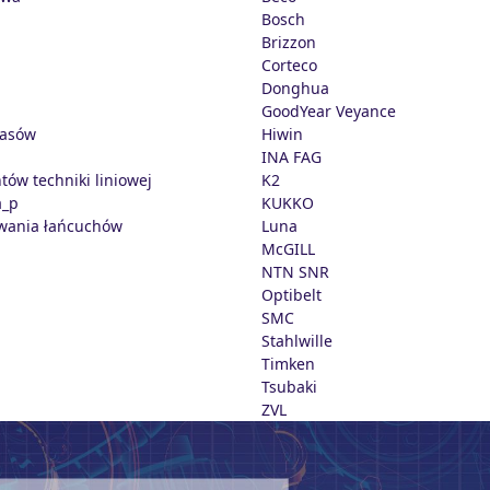
Bosch
Brizzon
Corteco
Donghua
GoodYear Veyance
pasów
Hiwin
INA FAG
tów techniki liniowej
K2
a_p
KUKKO
wania łańcuchów
Luna
McGILL
NTN SNR
Optibelt
SMC
Stahlwille
Timken
Tsubaki
ZVL