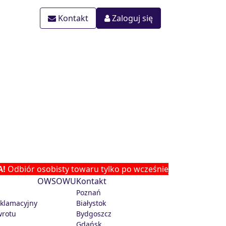
Kontakt
Zaloguj się
obisty towaru tylko po wcześniejszym ustaleniu lokalizacji
OWS
OWU
Kontakt
Poznań
eklamacyjny
Białystok
wrotu
Bydgoszcz
Gdańsk