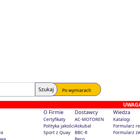
Po wymiarach
UWAGA!
Odbiór os
O Firmie
Dostawcy
Wiedza
Certyfikaty
AC-MOTOREN
Katalogi
Polityka jakości
Askubal
Formularz r
ła
Sport z Quay
BBC-R
Formularz z
owa
Beco