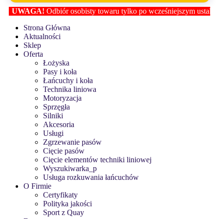
UWAGA!
Odbiór osobisty towaru tylko po wcześniejszym ustaleniu lok
Strona Główna
Aktualności
Sklep
Oferta
Łożyska
Pasy i koła
Łańcuchy i koła
Technika liniowa
Motoryzacja
Sprzęgła
Silniki
Akcesoria
Usługi
Zgrzewanie pasów
Cięcie pasów
Cięcie elementów techniki liniowej
Wyszukiwarka_p
Usługa rozkuwania łańcuchów
O Firmie
Certyfikaty
Polityka jakości
Sport z Quay