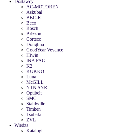
Dostawcy
AC-MOTOREN
Askubal
BBC-R
Beco
Bosch
Brizzon
Corteco
Donghua
GoodYear Veyance
Hiwin
INA FAG
K2
KUKKO
Luna
McGILL
NTN SNR
Optibelt
SMC
Stahlwille
Timken
Tsubaki
ZVL
Wiedza
Katalogi