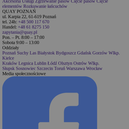
Akcesoria
Usługi
Zgrzewanie pasów
Cięcie pasów
Cięcie
elementów
Rozkuwanie łańcuchów
QUAY POZNAŃ
ul. Karpia 22, 61-619 Poznań
tel. 24h:
+48 500 117 670
Handel:
+48 61 8275 150
zapytania@quay.pl
Pon. – Pt. 8:00 – 17:00
Sobota 9:00 – 13:00
Oddziały
Poznań
Suchy Las
Białystok
Bydgoszcz
Gdańsk
Gorzów Wlkp.
Kielce
Kraków
Legnica
Lublin
Łódź
Olsztyn
Ostrów Wlkp.
Słupsk
Sosnowiec
Szczecin
Toruń
Warszawa
Wrocław
Media społecznościowe