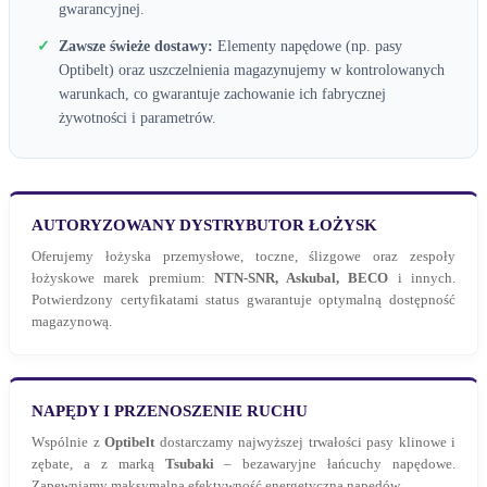
gwarancyjnej.
✓
Zawsze świeże dostawy:
Elementy napędowe (np. pasy
Optibelt) oraz uszczelnienia magazynujemy w kontrolowanych
warunkach, co gwarantuje zachowanie ich fabrycznej
żywotności i parametrów.
AUTORYZOWANY DYSTRYBUTOR ŁOŻYSK
Oferujemy łożyska przemysłowe, toczne, ślizgowe oraz zespoły
łożyskowe marek premium:
NTN-SNR, Askubal, BECO
i innych.
Potwierdzony certyfikatami status gwarantuje optymalną dostępność
magazynową.
NAPĘDY I PRZENOSZENIE RUCHU
Wspólnie z
Optibelt
dostarczamy najwyższej trwałości pasy klinowe i
zębate, a z marką
Tsubaki
– bezawaryjne łańcuchy napędowe.
Zapewniamy maksymalną efektywność energetyczną napędów.