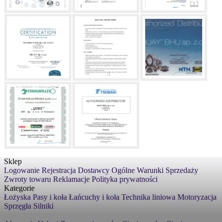
Sklep
Logowanie
Rejestracja
Dostawcy
Ogólne Warunki Sprzedaży
Zwroty towaru
Reklamacje
Polityka prywatności
Kategorie
Łożyska
Pasy i koła
Łańcuchy i koła
Technika liniowa
Motoryzacja
Sprzęgła
Silniki