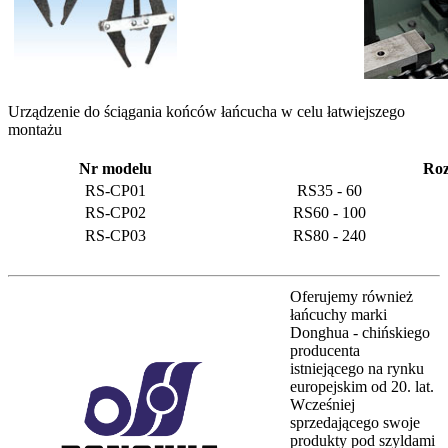
Urządzenie do ściągania końców łańcucha w celu łatwiejszego
montażu
Nr modelu
Roz
RS-CP01
RS35 - 60
RS-CP02
RS60 - 100
RS-CP03
RS80 - 240
Oferujemy również
łańcuchy marki
Donghua - chińskiego
producenta
istniejącego na rynku
europejskim od 20. lat.
Wcześniej
sprzedającego swoje
produkty pod szyldami