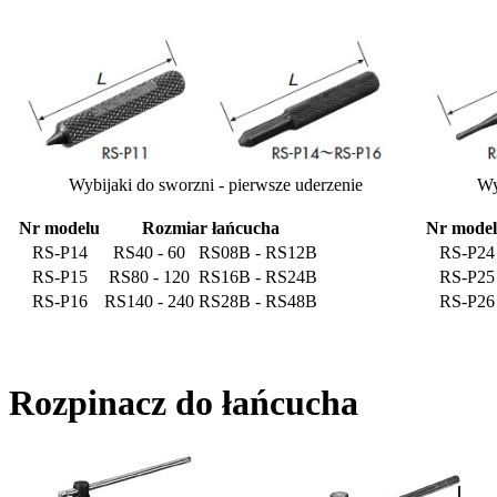
Wybijaki do sworzni - pierwsze uderzenie
Wy
Nr modelu
Rozmiar łańcucha
Nr mode
RS-P14
RS40 - 60
RS08B - RS12B
RS-P24
RS-P15
RS80 - 120
RS16B - RS24B
RS-P25
RS-P16
RS140 - 240
RS28B - RS48B
RS-P26
Rozpinacz do łańcucha