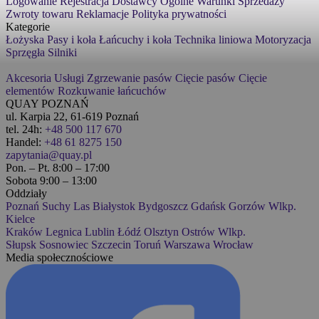
Logowanie
Rejestracja
Dostawcy
Ogólne Warunki Sprzedaży
Zwroty towaru
Reklamacje
Polityka prywatności
Kategorie
Łożyska
Pasy i koła
Łańcuchy i koła
Technika liniowa
Motoryzacja
Sprzęgła
Silniki
Akcesoria
Usługi
Zgrzewanie pasów
Cięcie pasów
Cięcie
elementów
Rozkuwanie łańcuchów
QUAY POZNAŃ
ul. Karpia 22, 61-619 Poznań
tel. 24h:
+48 500 117 670
Handel:
+48 61 8275 150
zapytania@quay.pl
Pon. – Pt. 8:00 – 17:00
Sobota 9:00 – 13:00
Oddziały
Poznań
Suchy Las
Białystok
Bydgoszcz
Gdańsk
Gorzów Wlkp.
Kielce
Kraków
Legnica
Lublin
Łódź
Olsztyn
Ostrów Wlkp.
Słupsk
Sosnowiec
Szczecin
Toruń
Warszawa
Wrocław
Media społecznościowe