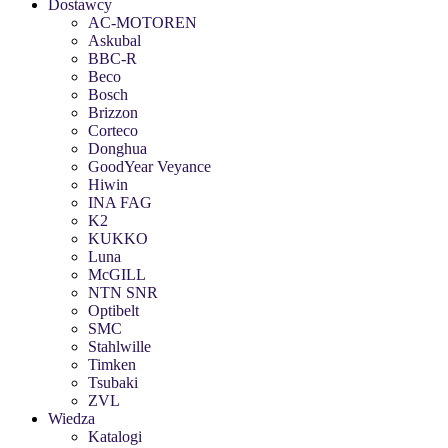
Dostawcy
AC-MOTOREN
Askubal
BBC-R
Beco
Bosch
Brizzon
Corteco
Donghua
GoodYear Veyance
Hiwin
INA FAG
K2
KUKKO
Luna
McGILL
NTN SNR
Optibelt
SMC
Stahlwille
Timken
Tsubaki
ZVL
Wiedza
Katalogi