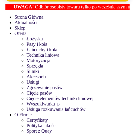
UWAGA!
Odbiór osobisty towaru tylko po wcześniejszym ustaleniu lo
Strona Główna
Aktualności
Sklep
Oferta
Łożyska
Pasy i koła
Łańcuchy i koła
Technika liniowa
Motoryzacja
Sprzęgła
Silniki
Akcesoria
Usługi
Zgrzewanie pasów
Cięcie pasów
Cięcie elementów techniki liniowej
Wyszukiwarka_p
Usługa rozkuwania łańcuchów
O Firmie
Certyfikaty
Polityka jakości
Sport z Quay