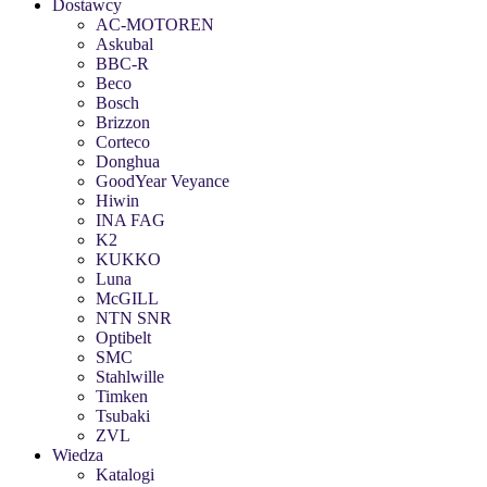
Dostawcy
AC-MOTOREN
Askubal
BBC-R
Beco
Bosch
Brizzon
Corteco
Donghua
GoodYear Veyance
Hiwin
INA FAG
K2
KUKKO
Luna
McGILL
NTN SNR
Optibelt
SMC
Stahlwille
Timken
Tsubaki
ZVL
Wiedza
Katalogi