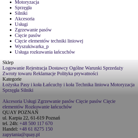
Motoryzacja
Sprzęgła
Silniki
Akcesoria
Usługi
Zgrzewanie pasów
Cięcie pasów
Cięcie elementów techniki liniowej
Wyszukiwarka_p
Usługa rozkuwania łańcuchów
Sklep
Logowanie
Rejestracja
Dostawcy
Ogólne Warunki Sprzedaży
Zwroty towaru
Reklamacje
Polityka prywatności
Kategorie
Łożyska
Pasy i koła
Łańcuchy i koła
Technika liniowa
Motoryzacja
Sprzęgła
Silniki
Akcesoria
Usługi
Zgrzewanie pasów
Cięcie pasów
Cięcie
elementów
Rozkuwanie łańcuchów
QUAY POZNAŃ
ul. Karpia 22, 61-619 Poznań
tel. 24h:
+48 500 117 670
Handel:
+48 61 8275 150
zapytania@quay.pl