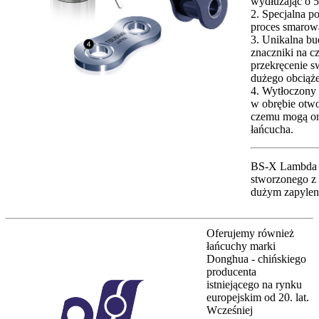
wydłużając o 
2. Specjalna p
proces smarow
3. Unikalna bu
znaczniki na c
przekręcenie s
dużego obciąże
4. Wytłoczony 
w obrębie otwo
czemu mogą one
łańcucha.
BS-X Lambda t
stworzonego z 
dużym zapylen
Oferujemy również
łańcuchy marki
Donghua - chińskiego
producenta
istniejącego na rynku
europejskim od 20. lat.
Wcześniej