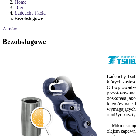
Home
Oferta
Łańcuchy i koła
Bezobsługowe
Zamów
Bezobsługowe
Łańcuchy Tsub
których zastos
Od wprowadzen
przystosowane 
doskonała jako
klientów na cał
wymagających 
obniżyć koszty 
1. Mikroskopij
olejem zapewni