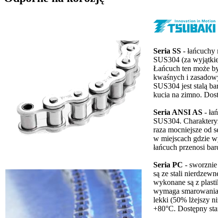
Seria SS
- łańcuchy 
SUS304 (za wyjątki
Łańcuch ten może b
kwaśnych i zasadowy
SUS304 jest stalą ba
kucia na zimno. Dos
Seria ANSI AS
- ła
SUS304. Charakteryzu
raza mocniejsze od s
w miejscach gdzie w
łańcuch przenosi bar
Seria PC
- sworznie
są ze stali nierdzew
wykonane są z plasti
wymaga smarowania, 
lekki (50% lżejszy n
+80°C. Dostępny st