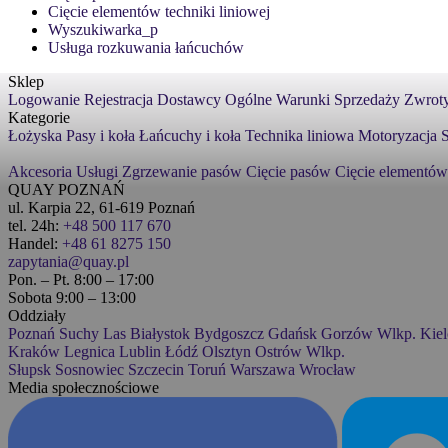
Cięcie elementów techniki liniowej
Wyszukiwarka_p
Usługa rozkuwania łańcuchów
Sklep
Logowanie
Rejestracja
Dostawcy
Ogólne Warunki Sprzedaży
Zwroty
Kategorie
Łożyska
Pasy i koła
Łańcuchy i koła
Technika liniowa
Motoryzacja
S
Akcesoria
Usługi
Zgrzewanie pasów
Cięcie pasów
Cięcie elementów
QUAY POZNAŃ
ul. Karpia 22, 61-619 Poznań
tel. 24h:
+48 500 117 670
Handel:
+48 61 8275 150
zapytania@quay.pl
Pon. – Pt. 8:00 – 17:00
Sobota 9:00 – 13:00
Oddziały
Poznań
Suchy Las
Białystok
Bydgoszcz
Gdańsk
Gorzów Wlkp.
Kiel
Kraków
Legnica
Lublin
Łódź
Olsztyn
Ostrów Wlkp.
Słupsk
Sosnowiec
Szczecin
Toruń
Warszawa
Wrocław
Media społecznościowe