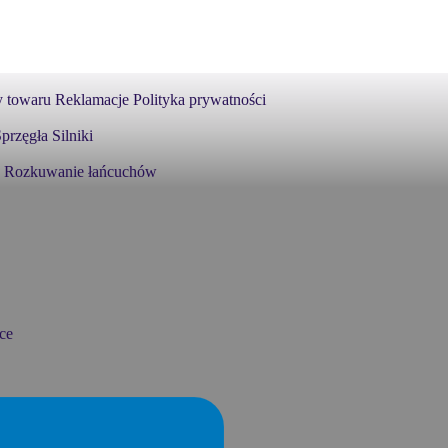
 towaru
Reklamacje
Polityka prywatności
przęgła
Silniki
Rozkuwanie łańcuchów
ce