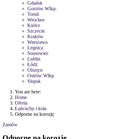
Gdańsk
Gorzów Wlkp.
Toruń
Wrocław
Kielce
Szczecin
Kraków
Warszawa
Legnica
Sosnowiec
Lublin
Łódź
Olsztyn
Ostrów Wlkp
Slupsk
You are here:
Home
Oferta
Łańcuchy i koła
Odporne na korozję
Zamów
Odporne na korozję