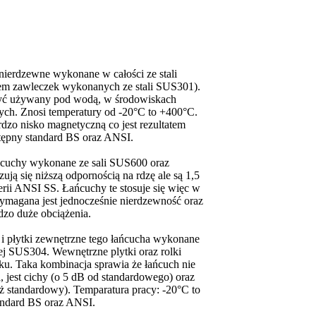
nierdzewne wykonane w całości ze stali
em zawleczek wykonanych ze stali SUS301).
yć używany pod wodą, w środowiskach
ch. Znosi temperatury od -20°C to +400°C.
rdzo nisko magnetyczną co jest rezultatem
tępny standard BS oraz ANSI.
ńcuchy wykonane ze sali SUS600 oraz
ją się niższą odpornością na rdzę ale są 1,5
erii ANSI SS. Łańcuchy te stosuje się więc w
ymagana jest jednocześnie nierdzewność oraz
dzo duże obciążenia.
 i płytki zewnętrzne tego łańcucha wykonane
nej SUS304. Wewnętrzne plytki oraz rolki
ku. Taka kombinacja sprawia że łańcuch nie
jest cichy (o 5 dB od standardowego) oraz
iż standardowy). Temparatura pracy: -20°C to
andard BS oraz ANSI.