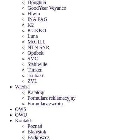
Donghua
GoodYear Veyance
Hiwin
INA FAG
K2
KUKKO
Luna
McGILL
NTN SNR
Optibelt
SMC
Stahlwille
Timken
Tsubaki
ZVL
Wiedza
Katalogi
Formularz reklamacyjny
Formularz zwrotu
OWS
OWU
Kontakt
Poznań
Białystok
Bydgoszcz