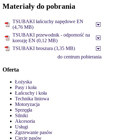
Materiały do pobrania
TSUBAKI łańcuchy napędowe EN
(4,76 MB)
TSUBAKI przewodnik - odporność na
korozję EN (0,12 MB)
TSUBAKI broszura (3,35 MB)
do centrum pobierania
Oferta
Łożyska
Pasy i koła
Łańcuchy i koła
Technika liniowa
Motoryzacja
Sprzęgła
Silniki
Akcesoria
Usługi
Zgrzewanie pasów
Cięcie pasów