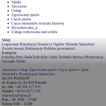
Silniki
Akcesoria
Usługi
Zgrzewanie pasów
Cięcie pasów
Cięcie elementów techniki liniowej
Wyszukiwarka_p
Usługa rozkuwania łańcuchów
Sklep
Logowanie
Rejestracja
Dostawcy
Ogólne Warunki Sprzedaży
Zwroty towaru
Reklamacje
Polityka prywatności
Kategorie
Łożyska
Pasy i koła
Łańcuchy i koła
Technika liniowa
Motoryzacja
Sprzęgła
Silniki
Akcesoria
Usługi
Zgrzewanie pasów
Cięcie pasów
Cięcie
elementów
Rozkuwanie łańcuchów
QUAY POZNAŃ
ul. Karpia 22, 61-619 Poznań
tel. 24h:
+48 500 117 670
Handel:
+48 61 8275 150
zapytania@quay.pl
Pon. – Pt. 8:00 – 17:00
Sobota 9:00 – 13:00