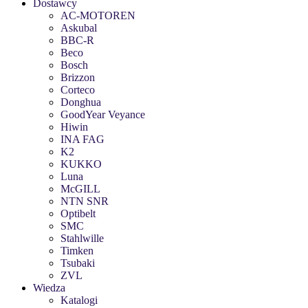
Dostawcy
AC-MOTOREN
Askubal
BBC-R
Beco
Bosch
Brizzon
Corteco
Donghua
GoodYear Veyance
Hiwin
INA FAG
K2
KUKKO
Luna
McGILL
NTN SNR
Optibelt
SMC
Stahlwille
Timken
Tsubaki
ZVL
Wiedza
Katalogi