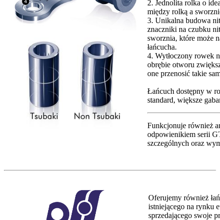
2. Jednolita rolka o id
między rolką a sworzn
3. Unikalna budowa nit
znaczniki na czubku ni
sworznia, które może n
łańcucha.
4. Wytłoczony rowek n
obrębie otworu zwięks
one przenosić takie sam
Łańcuch dostępny w ro
standard, większe gaba
Funkcjonuje również a
odpowienikiem serii 
szczególnych oraz wym
Oferujemy również łań
istniejącego na rynku 
sprzedającego swoje p