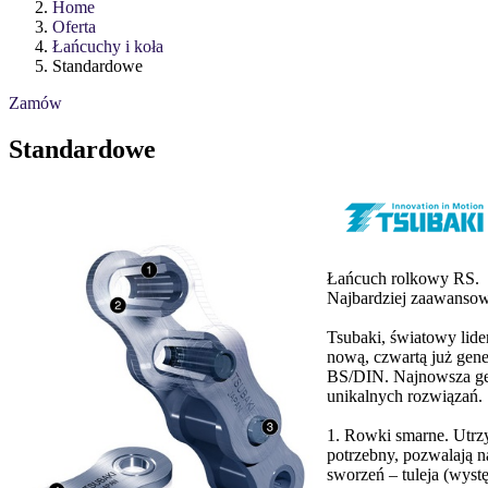
Home
Oferta
Łańcuchy i koła
Standardowe
Zamów
Standardowe
Łańcuch rolkowy RS.
Najbardziej zaawansow
Tsubaki, światowy lid
nową, czwartą już gen
BS/DIN. Najnowsza ge
unikalnych rozwiązań.
1. Rowki smarne. Utrzy
potrzebny, pozwalają n
sworzeń – tuleja (wy