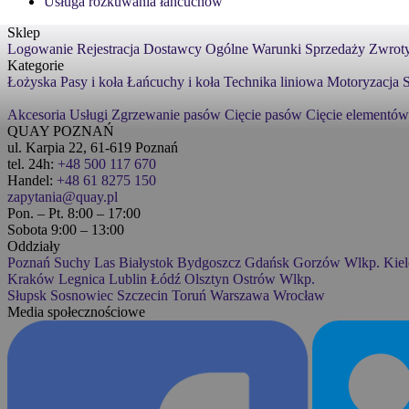
Usługa rozkuwania łańcuchów
Sklep
Logowanie
Rejestracja
Dostawcy
Ogólne Warunki Sprzedaży
Zwroty
Kategorie
Łożyska
Pasy i koła
Łańcuchy i koła
Technika liniowa
Motoryzacja
S
Akcesoria
Usługi
Zgrzewanie pasów
Cięcie pasów
Cięcie elementów
QUAY POZNAŃ
ul. Karpia 22, 61-619 Poznań
tel. 24h:
+48 500 117 670
Handel:
+48 61 8275 150
zapytania@quay.pl
Pon. – Pt. 8:00 – 17:00
Sobota 9:00 – 13:00
Oddziały
Poznań
Suchy Las
Białystok
Bydgoszcz
Gdańsk
Gorzów Wlkp.
Kiel
Kraków
Legnica
Lublin
Łódź
Olsztyn
Ostrów Wlkp.
Słupsk
Sosnowiec
Szczecin
Toruń
Warszawa
Wrocław
Media społecznościowe