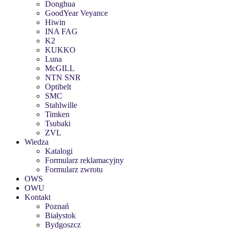
Donghua
GoodYear Veyance
Hiwin
INA FAG
K2
KUKKO
Luna
McGILL
NTN SNR
Optibelt
SMC
Stahlwille
Timken
Tsubaki
ZVL
Wiedza
Katalogi
Formularz reklamacyjny
Formularz zwrotu
OWS
OWU
Kontakt
Poznań
Białystok
Bydgoszcz