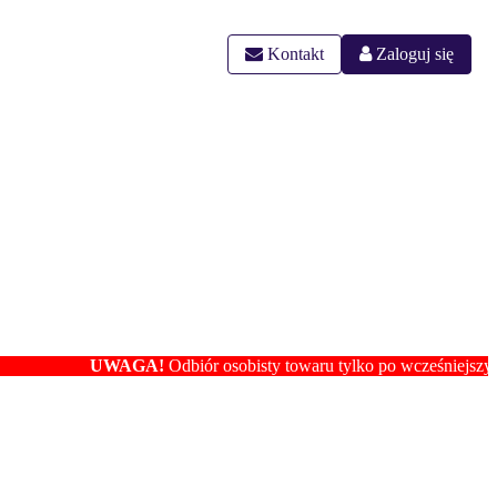
Kontakt
Zaloguj się
UWAGA!
Odbiór osobisty towaru tylko po wcześniejszym usta