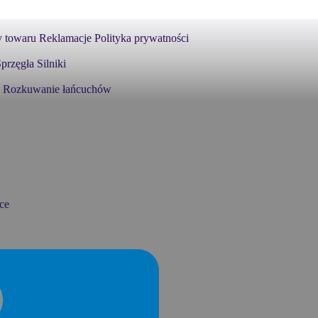
 towaru
Reklamacje
Polityka prywatności
przęgła
Silniki
Rozkuwanie łańcuchów
ce