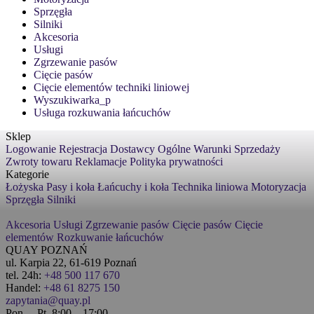
Sprzęgła
Silniki
Akcesoria
Usługi
Zgrzewanie pasów
Cięcie pasów
Cięcie elementów techniki liniowej
Wyszukiwarka_p
Usługa rozkuwania łańcuchów
Sklep
Logowanie
Rejestracja
Dostawcy
Ogólne Warunki Sprzedaży
Zwroty towaru
Reklamacje
Polityka prywatności
Kategorie
Łożyska
Pasy i koła
Łańcuchy i koła
Technika liniowa
Motoryzacja
Sprzęgła
Silniki
Akcesoria
Usługi
Zgrzewanie pasów
Cięcie pasów
Cięcie
elementów
Rozkuwanie łańcuchów
QUAY POZNAŃ
ul. Karpia 22, 61-619 Poznań
tel. 24h:
+48 500 117 670
Handel:
+48 61 8275 150
zapytania@quay.pl
Pon. – Pt. 8:00 – 17:00