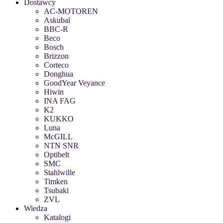
Dostawcy
AC-MOTOREN
Askubal
BBC-R
Beco
Bosch
Brizzon
Corteco
Donghua
GoodYear Veyance
Hiwin
INA FAG
K2
KUKKO
Luna
McGILL
NTN SNR
Optibelt
SMC
Stahlwille
Timken
Tsubaki
ZVL
Wiedza
Katalogi