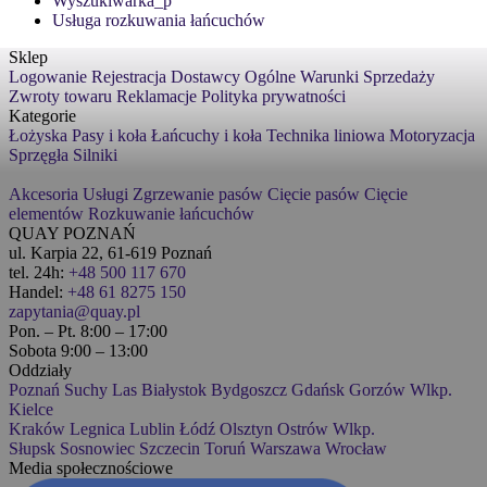
Wyszukiwarka_p
Usługa rozkuwania łańcuchów
Sklep
Logowanie
Rejestracja
Dostawcy
Ogólne Warunki Sprzedaży
Zwroty towaru
Reklamacje
Polityka prywatności
Kategorie
Łożyska
Pasy i koła
Łańcuchy i koła
Technika liniowa
Motoryzacja
Sprzęgła
Silniki
Akcesoria
Usługi
Zgrzewanie pasów
Cięcie pasów
Cięcie
elementów
Rozkuwanie łańcuchów
QUAY POZNAŃ
ul. Karpia 22, 61-619 Poznań
tel. 24h:
+48 500 117 670
Handel:
+48 61 8275 150
zapytania@quay.pl
Pon. – Pt. 8:00 – 17:00
Sobota 9:00 – 13:00
Oddziały
Poznań
Suchy Las
Białystok
Bydgoszcz
Gdańsk
Gorzów Wlkp.
Kielce
Kraków
Legnica
Lublin
Łódź
Olsztyn
Ostrów Wlkp.
Słupsk
Sosnowiec
Szczecin
Toruń
Warszawa
Wrocław
Media społecznościowe