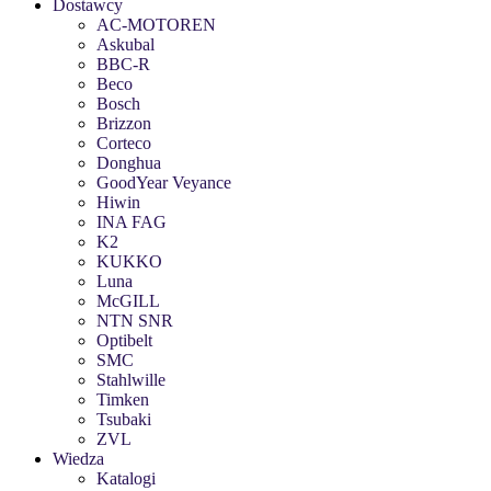
Dostawcy
AC-MOTOREN
Askubal
BBC-R
Beco
Bosch
Brizzon
Corteco
Donghua
GoodYear Veyance
Hiwin
INA FAG
K2
KUKKO
Luna
McGILL
NTN SNR
Optibelt
SMC
Stahlwille
Timken
Tsubaki
ZVL
Wiedza
Katalogi